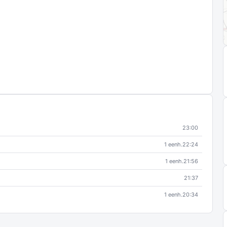
23:00
1 eenh.
22:24
1 eenh.
21:56
21:37
1 eenh.
20:34