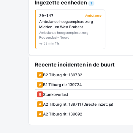
Ingezette eenheden
1
20-147
Ambulance
Ambulance hoogcomplexe zorg
Midden- en West Brabant
Ambulance hoogcomplexe zorg
Roosendaal- Noord
🚗 53 min 11s
Recente incidenten in de buurt
B2 Tilburg rit: 139732
A
B1 Tilburg rit: 139724
A
Stankoverlast
B
A2 Tilburg rit: 139711 (Directe inzet: ja)
A
A2 Tilburg rit: 139692
A