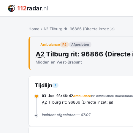
112
radar
.nl
Home
›
A2 Tilburg rit: 96866 (Directe inzet: ja)
Ambulance
P2
Afgesloten
A2
Tilburg rit: 96866 (Directe i
Midden en West-Brabant
Tijdlijn
1
03 Jun 03:46:42
Ambulance
Ambulance Roosendaal
P2
A2
Tilburg rit: 96866 (Directe inzet: ja)
Incident afgesloten — 07:07