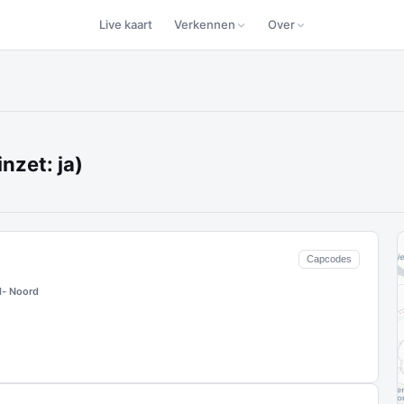
Live kaart
Verkennen
Over
nzet: ja)
Capcodes
- Noord