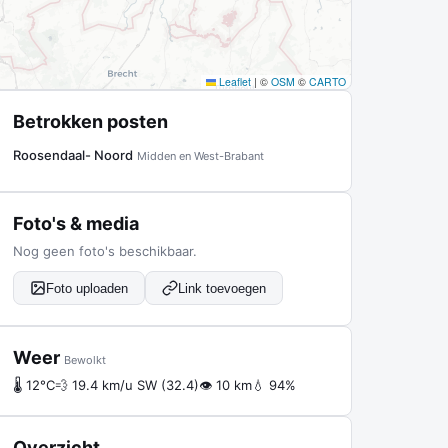
Leaflet
|
©
OSM
©
CARTO
Betrokken posten
Roosendaal- Noord
Midden en West-Brabant
Foto's & media
Nog geen foto's beschikbaar.
Foto uploaden
Link toevoegen
Weer
Bewolkt
🌡 12°C
💨 19.4 km/u SW (32.4)
👁 10 km
💧 94%
Overzicht