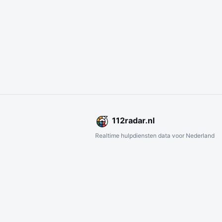
112
radar
.nl
Realtime hulpdiensten data voor Nederland