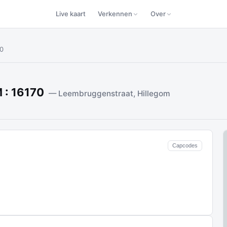
Live kaart
Verkennen
Over
70
 : 16170
— Leembruggenstraat, Hillegom
Capcodes