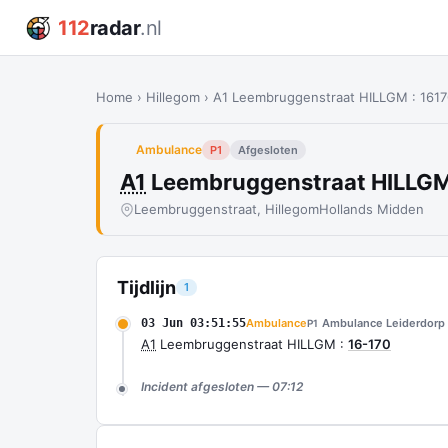
112
radar
.nl
Home
›
Hillegom
›
A1 Leembruggenstraat HILLGM : 161
Ambulance
P1
Afgesloten
A1
Leembruggenstraat HILLGM
Leembruggenstraat, Hillegom
Hollands Midden
Tijdlijn
1
03 Jun 03:51:55
Ambulance
Ambulance Leiderdorp
P1
A1
Leembruggenstraat HILLGM :
16-170
Incident afgesloten — 07:12