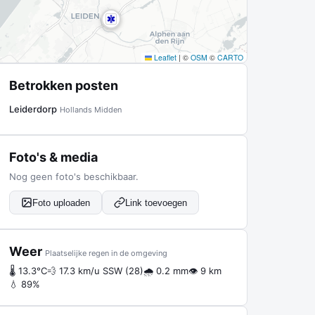
Leaflet
|
©
OSM
©
CARTO
Betrokken posten
Leiderdorp
Hollands Midden
Foto's & media
Nog geen foto's beschikbaar.
Foto uploaden
Link toevoegen
Weer
Plaatselijke regen in de omgeving
🌡 13.3°C
💨 17.3 km/u SSW (28)
🌧 0.2 mm
👁 9 km
💧 89%