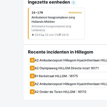
Ingezette eenheden
1
16-170
Ambulance
Ambulance hoogcomplexe zorg
Hollands Midden
Ambulance hoogcomplexe zorg
Leiderdorp
🔔 03:51
🚗 22 min 17s
🏁 04:15
Recente incidenten in Hillegom
A2 Ambulancepost Hillegom Hyacinthenlaan HI
A
A2 Olympiaweg HILLGM Directe inzet 16171
A
B1 Kerkstraat HILLGM : 16175
A
A2 Ambulancepost Hillegom Hyacinthenlaan HI
A
A2 Onder de Toren HILLGM : 16170
A