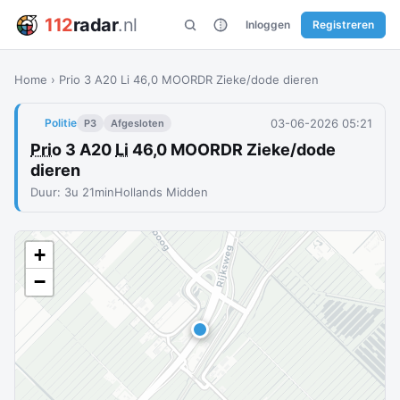
112
radar
.nl
Inloggen
Registreren
Home
›
Prio 3 A20 Li 46,0 MOORDR Zieke/dode dieren
03-06-2026 05:21
Politie
P3
Afgesloten
Prio
3 A20
Li
46,0 MOORDR Zieke/dode
dieren
Duur: 3u 21min
Hollands Midden
+
−