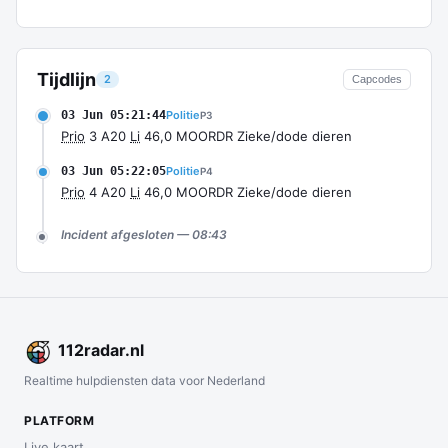
Tijdlijn
2
Capcodes
03 Jun 05:21:44
Politie
P3
Prio
3 A20
Li
46,0 MOORDR Zieke/dode dieren
03 Jun 05:22:05
Politie
P4
Prio
4 A20
Li
46,0 MOORDR Zieke/dode dieren
Incident afgesloten — 08:43
112
radar
.nl
Realtime hulpdiensten data voor Nederland
PLATFORM
Live kaart