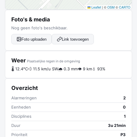
Leaflet
|
©
OSM
©
CARTO
Foto's & media
Nog geen foto's beschikbaar.
Foto uploaden
Link toevoegen
Weer
Plaatselijke regen in de omgeving
🌡 12.4°C
💨 11.5 km/u SW
🌧 0.3 mm
👁 9 km
💧 93%
Overzicht
Alarmeringen
2
Eenheden
0
Disciplines
1
Duur
3u 21min
Prioriteit
P3