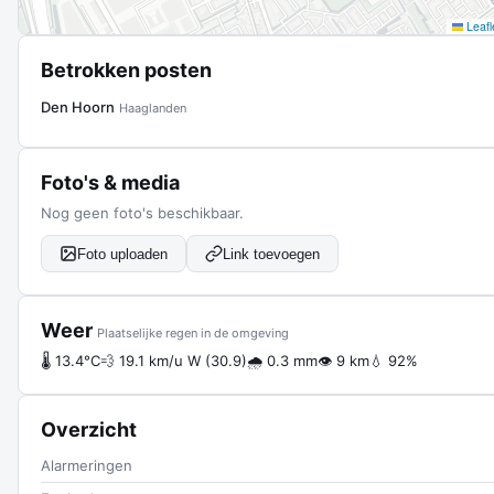
Leafl
Betrokken posten
Den Hoorn
Haaglanden
Foto's & media
Nog geen foto's beschikbaar.
Foto uploaden
Link toevoegen
Weer
Plaatselijke regen in de omgeving
🌡 13.4°C
💨 19.1 km/u W (30.9)
🌧 0.3 mm
👁 9 km
💧 92%
Overzicht
Alarmeringen