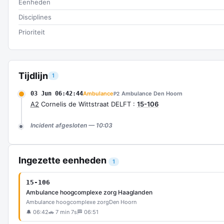
Eenheden
Disciplines
Prioriteit
Tijdlijn
1
03 Jun 06:42:44
Ambulance
Ambulance Den Hoorn
P2
A2
Cornelis de Wittstraat DELFT :
15-106
Incident afgesloten — 10:03
Ingezette eenheden
1
15-106
Ambulance hoogcomplexe zorg Haaglanden
Ambulance hoogcomplexe zorg
Den Hoorn
🔔 06:42
🚗 7 min 7s
🏁 06:51