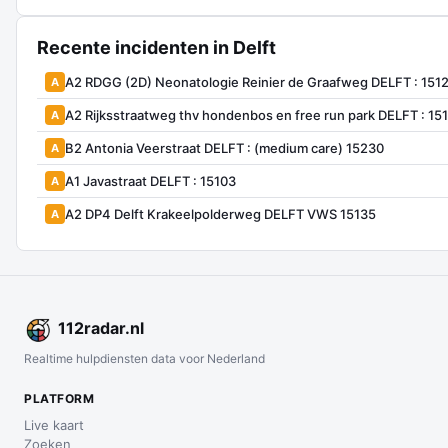
Recente incidenten in Delft
A2 RDGG (2D) Neonatologie Reinier de Graafweg DELFT : 151
A
A2 Rijksstraatweg thv hondenbos en free run park DELFT : 15
A
B2 Antonia Veerstraat DELFT : (medium care) 15230
A
A1 Javastraat DELFT : 15103
A
A2 DP4 Delft Krakeelpolderweg DELFT VWS 15135
A
112
radar
.nl
Realtime hulpdiensten data voor Nederland
PLATFORM
Live kaart
Zoeken