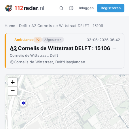
112
radar
.nl
Inloggen
Registreren
Home
›
Delft
›
A2 Cornelis de Wittstraat DELFT : 15106
03-06-2026 06:42
Ambulance
P2
Afgesloten
A2
Cornelis de Wittstraat DELFT : 15106
—
Cornelis de Wittstraat, Delft
Cornelis de Wittstraat, Delft
Haaglanden
+
−