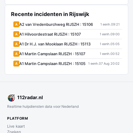
Recente incidenten in Rijswijk
A2 van Vredenburchweg RIJSZH : 15106
A
1 eenh.
09:21
A1 Hilvoordestraat RIJSZH : 15107
A
1 eenh.
09:00
A1 Dr H.J. van Mooklaan RIJSZH : 15113
A
1 eenh.
05:05
A1 Martin Campslaan RIJSZH : 15107
A
1 eenh.
00:52
A1 Martin Campslaan RIJSZH : 15105
A
1 eenh.
07 Aug 20:02
112
radar
.nl
Realtime hulpdiensten data voor Nederland
PLATFORM
Live kaart
Zoeken