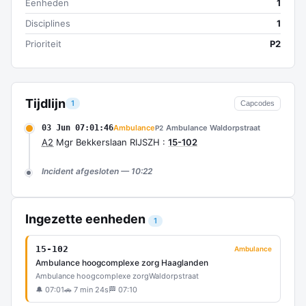
Eenheden
1
Disciplines
1
Prioriteit
P2
Tijdlijn
1
Capcodes
03 Jun 07:01:46
Ambulance
Ambulance Waldorpstraat
P2
A2
Mgr Bekkerslaan RIJSZH :
15-102
Incident afgesloten — 10:22
Ingezette eenheden
1
15-102
Ambulance
Ambulance hoogcomplexe zorg Haaglanden
Ambulance hoogcomplexe zorg
Waldorpstraat
🔔 07:01
🚗 7 min 24s
🏁 07:10