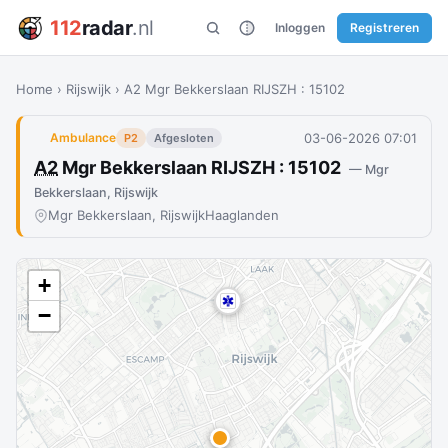
112
radar
.nl
Inloggen
Registreren
Home
›
Rijswijk
›
A2 Mgr Bekkerslaan RIJSZH : 15102
03-06-2026 07:01
Ambulance
P2
Afgesloten
A2
Mgr Bekkerslaan RIJSZH : 15102
— Mgr
Bekkerslaan, Rijswijk
Mgr Bekkerslaan, Rijswijk
Haaglanden
+
−