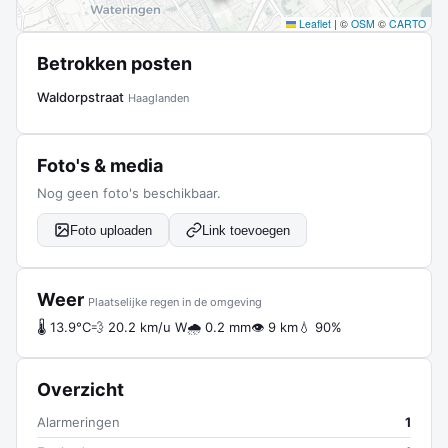
Leaflet
|
©
OSM
©
CARTO
Betrokken posten
Waldorpstraat
Haaglanden
Foto's & media
Nog geen foto's beschikbaar.
Foto uploaden
Link toevoegen
Weer
Plaatselijke regen in de omgeving
🌡 13.9°C
💨 20.2 km/u W
🌧 0.2 mm
👁 9 km
💧 90%
Overzicht
Alarmeringen
1