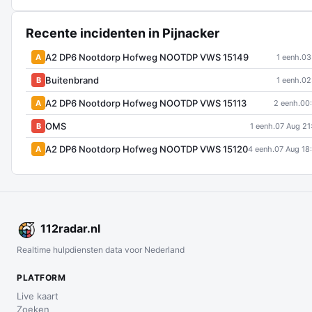
Recente incidenten in Pijnacker
A2 DP6 Nootdorp Hofweg NOOTDP VWS 15149
A
1 eenh.
03
Buitenbrand
B
1 eenh.
02
A2 DP6 Nootdorp Hofweg NOOTDP VWS 15113
A
2 eenh.
00
OMS
B
1 eenh.
07 Aug 21
A2 DP6 Nootdorp Hofweg NOOTDP VWS 15120
A
4 eenh.
07 Aug 18
112
radar
.nl
Realtime hulpdiensten data voor Nederland
PLATFORM
Live kaart
Zoeken