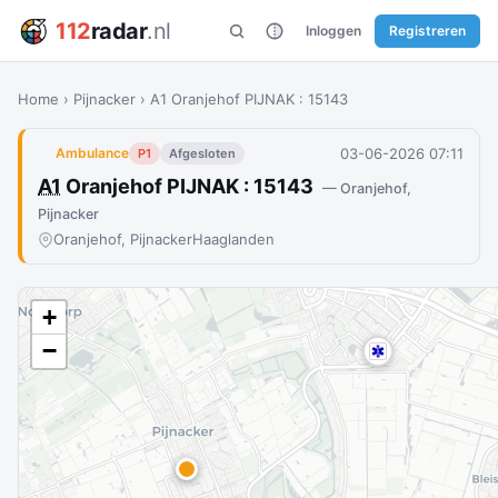
112
radar
.nl
Inloggen
Registreren
Home
›
Pijnacker
›
A1 Oranjehof PIJNAK : 15143
03-06-2026 07:11
Ambulance
P1
Afgesloten
A1
Oranjehof PIJNAK : 15143
— Oranjehof,
Pijnacker
Oranjehof, Pijnacker
Haaglanden
+
−