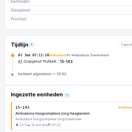
Eenheden
Disciplines
Prioriteit
Tijdlijn
1
Capco
03 Jun 07:11:24
Ambulance
Ambulance Zoetermeer
P1
A1
Oranjehof PIJNAK :
15-143
Incident afgesloten — 10:32
Ingezette eenheden
1
15-143
Ambulan
Ambulance hoogcomplexe zorg Haaglanden
Ambulance hoogcomplexe zorg
Zoetermeer
🔔 07:11
🚗 10 min 41s
🏁 07:23