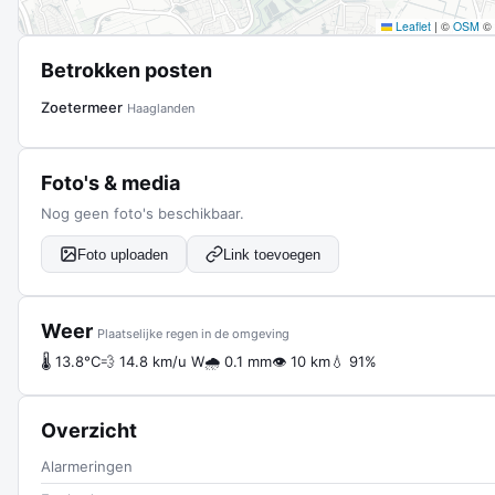
Leaflet
|
©
OSM
©
Betrokken posten
Zoetermeer
Haaglanden
Foto's & media
Nog geen foto's beschikbaar.
Foto uploaden
Link toevoegen
Weer
Plaatselijke regen in de omgeving
🌡 13.8°C
💨 14.8 km/u W
🌧 0.1 mm
👁 10 km
💧 91%
Overzicht
Alarmeringen