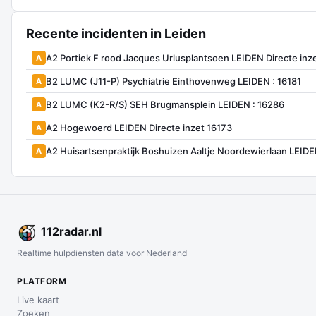
Recente incidenten in Leiden
A2 Portiek F rood Jacques Urlusplantsoen LEIDEN Directe inz
A
B2 LUMC (J11-P) Psychiatrie Einthovenweg LEIDEN : 16181
A
B2 LUMC (K2-R/S) SEH Brugmansplein LEIDEN : 16286
A
A2 Hogewoerd LEIDEN Directe inzet 16173
A
A2 Huisartsenpraktijk Boshuizen Aaltje Noordewierlaan LEIDE
A
112
radar
.nl
Realtime hulpdiensten data voor Nederland
PLATFORM
Live kaart
Zoeken