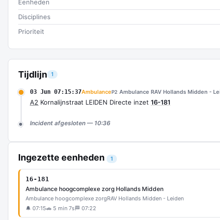
Eenheden
Disciplines
Prioriteit
Tijdlijn
1
03 Jun 07:15:37
Ambulance
Ambulance RAV Hollands Midden - Le
P2
A2
Kornalijnstraat LEIDEN Directe inzet
16-181
Incident afgesloten — 10:36
Ingezette eenheden
1
16-181
Ambulance hoogcomplexe zorg Hollands Midden
Ambulance hoogcomplexe zorg
RAV Hollands Midden - Leiden
🔔 07:15
🚗 5 min 7s
🏁 07:22