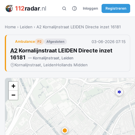
112
radar
.nl
Inloggen
Registreren
Home
›
Leiden
›
A2 Kornalijnstraat LEIDEN Directe inzet 16181
03-06-2026 07:15
Ambulance
P2
Afgesloten
A2
Kornalijnstraat LEIDEN Directe inzet
16181
— Kornalijnstraat, Leiden
Kornalijnstraat, Leiden
Hollands Midden
+
−