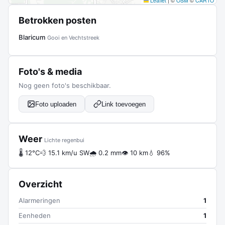
Leaflet
|
©
OSM
©
CARTO
Betrokken posten
Blaricum
Gooi en Vechtstreek
Foto's & media
Nog geen foto's beschikbaar.
Foto uploaden
Link toevoegen
Weer
Lichte regenbui
🌡 12°C
💨 15.1 km/u SW
🌧 0.2 mm
👁 10 km
💧 96%
Overzicht
Alarmeringen
1
Eenheden
1