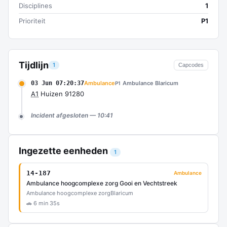
Disciplines
1
Prioriteit
P1
Tijdlijn
1
Capcodes
03 Jun 07:20:37
Ambulance
Ambulance Blaricum
P1
A1
Huizen 91280
Incident afgesloten — 10:41
Ingezette eenheden
1
14-187
Ambulance
Ambulance hoogcomplexe zorg Gooi en Vechtstreek
Ambulance hoogcomplexe zorg
Blaricum
🚗 6 min 35s