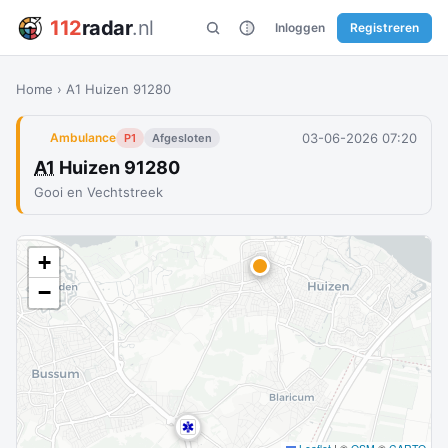
112
radar
.nl
Inloggen
Registreren
Home
›
A1 Huizen 91280
03-06-2026 07:20
Ambulance
P1
Afgesloten
A1
Huizen 91280
Gooi en Vechtstreek
+
−