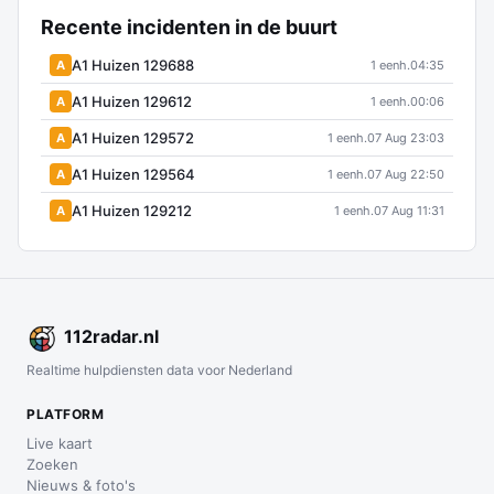
Recente incidenten in de buurt
A1 Huizen 129688
A
1 eenh.
04:35
A1 Huizen 129612
A
1 eenh.
00:06
A1 Huizen 129572
A
1 eenh.
07 Aug 23:03
A1 Huizen 129564
A
1 eenh.
07 Aug 22:50
A1 Huizen 129212
A
1 eenh.
07 Aug 11:31
112
radar
.nl
Realtime hulpdiensten data voor Nederland
PLATFORM
Live kaart
Zoeken
Nieuws & foto's