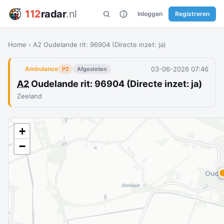
112
radar
.nl
Inloggen
Registreren
Home
›
A2 Oudelande rit: 96904 (Directe inzet: ja)
03-06-2026 07:46
Ambulance
P2
Afgesloten
A2
Oudelande rit: 96904 (Directe inzet: ja)
Zeeland
+
−