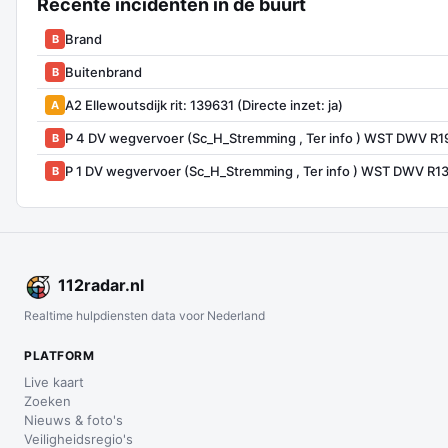
Recente incidenten in de buurt
Brand
B
Buitenbrand
B
A2 Ellewoutsdijk rit: 139631 (Directe inzet: ja)
A
P 4 DV wegvervoer (Sc_H_Stremming , Ter info ) WST DWV R1
B
P 1 DV wegvervoer (Sc_H_Stremming , Ter info ) WST DWV R1
B
112
radar
.nl
Realtime hulpdiensten data voor Nederland
PLATFORM
Live kaart
Zoeken
Nieuws & foto's
Veiligheidsregio's