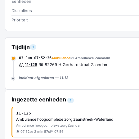
Eenheden
Disciplines
Prioriteit
Tijdlijn
1
03 Jun 07:52:26
Ambulance
Ambulance Zaandam
P1
A1
11-125
Rit 82269 H Gerhardstraat Zaandam
Incident afgesloten — 11:13
Ingezette eenheden
1
11-125
Ambulance hoogcomplexe zorg Zaanstreek-Waterland
Ambulance hoogcomplexe zorg
Zaandam
🔔 07:52
🚗 2 min 57s
🏁 07:56