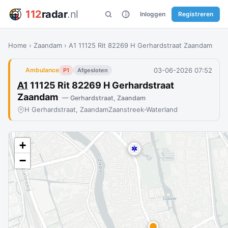
112
radar
.nl
Inloggen
Registreren
Home
›
Zaandam
›
A1 11125 Rit 82269 H Gerhardstraat Zaandam
03-06-2026 07:52
Ambulance
P1
Afgesloten
A1
11125 Rit 82269 H Gerhardstraat
Zaandam
— Gerhardstraat, Zaandam
H Gerhardstraat, Zaandam
Zaanstreek-Waterland
+
−