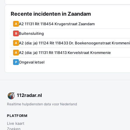
Recente incidenten in Zaandam
A2 11131 Rit 118454 Krugerstraat Zaandam
A
Buitensluiting
B
A2 (dia: ja) 11124 Rit 118433 Dr. Boekenoogenstraat Krommen
A
A2 (dia: ja) 11131 Rit 118413 Kervelstraat Krommenie
A
Ongeval letsel
P
112
radar
.nl
Realtime hulpdiensten data voor Nederland
PLATFORM
Live kaart
Zoeken