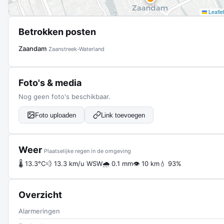
Leafle
Betrokken posten
Zaandam
Zaanstreek-Waterland
Foto's & media
Nog geen foto's beschikbaar.
Foto uploaden
Link toevoegen
Weer
Plaatselijke regen in de omgeving
🌡 13.3°C
💨 13.3 km/u WSW
🌧 0.1 mm
👁 10 km
💧 93%
Overzicht
Alarmeringen