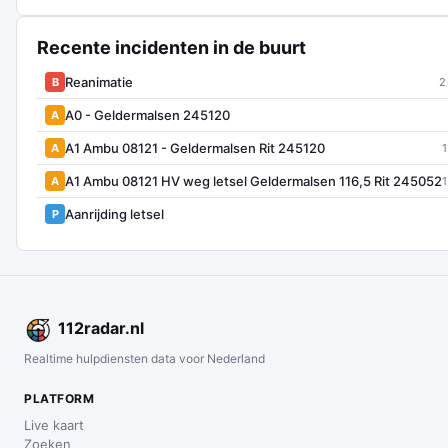
Recente incidenten in de buurt
Reanimatie
B
2
A0 - Geldermalsen 245120
A
A1 Ambu 08121 - Geldermalsen Rit 245120
A
1
A1 Ambu 08121 HV weg letsel Geldermalsen 116,5 Rit 245052
A
1
Aanrijding letsel
P
112
radar
.nl
Realtime hulpdiensten data voor Nederland
PLATFORM
Live kaart
Zoeken