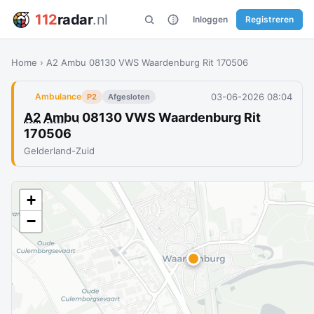
112
radar
.nl
Inloggen
Registreren
Home
›
A2 Ambu 08130 VWS Waardenburg Rit 170506
03-06-2026 08:04
Ambulance
P2
Afgesloten
A2
Ambu
08130 VWS Waardenburg Rit
170506
Gelderland-Zuid
+
−