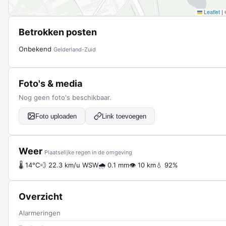
Leaflet
|
Betrokken posten
Onbekend
Gelderland-Zuid
Foto's & media
Nog geen foto's beschikbaar.
Foto uploaden
Link toevoegen
Weer
Plaatselijke regen in de omgeving
🌡 14°C
💨 22.3 km/u WSW
🌧 0.1 mm
👁 10 km
💧 92%
Overzicht
Alarmeringen