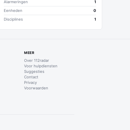
Alarmeringen
1
Eenheden
0
Disciplines
1
MEER
Over 112radar
Voor hulpdiensten
Suggesties
Contact
Privacy
Voorwaarden