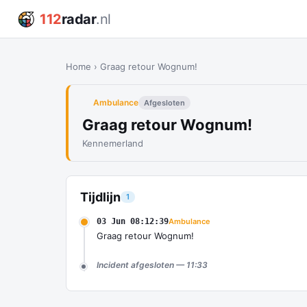
112
radar
.nl
Home
›
Graag retour Wognum!
Ambulance
Afgesloten
Graag retour Wognum!
Kennemerland
Tijdlijn
1
03 Jun 08:12:39
Ambulance
Graag retour Wognum!
Incident afgesloten — 11:33