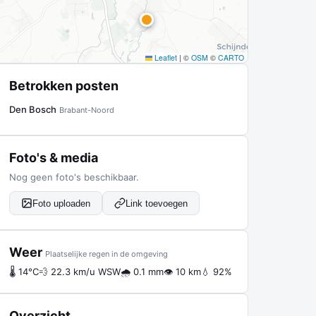
Leaflet
|
©
OSM
©
CARTO
Betrokken posten
Den Bosch
Brabant-Noord
Foto's & media
Nog geen foto's beschikbaar.
Foto uploaden
Link toevoegen
Weer
Plaatselijke regen in de omgeving
🌡 14°C
💨 22.3 km/u WSW
🌧 0.1 mm
👁 10 km
💧 92%
Overzicht