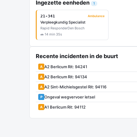
Ingezette eenheden
1
21-341
Ambulance
Verpleegkundig Specialist
Rapid Responder
Den Bosch
🚗 14 min 35s
Recente incidenten in de buurt
A2 Berlicum Rit: 94241
A
A2 Berlicum Rit: 94134
A
A2 Sint-Michielsgestel Rit: 94116
A
Ongeval wegvervoer letsel
P
A1 Berlicum Rit: 94112
A