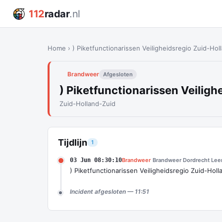
112
radar
.nl
Home
›
) Piketfunctionarissen Veiligheidsregio Zuid-Hol
Brandweer
Afgesloten
) Piketfunctionarissen Veiligh
Zuid-Holland-Zuid
Tijdlijn
1
03 Jun 08:30:10
Brandweer
Brandweer Dordrecht Lee
) Piketfunctionarissen Veiligheidsregio Zuid-Holl
Incident afgesloten — 11:51