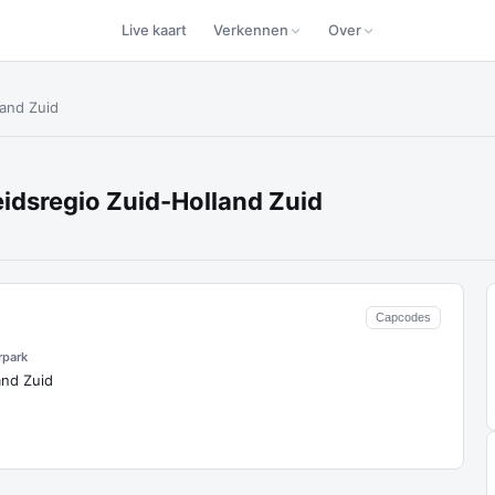
Live kaart
Verkennen
Over
land Zuid
eidsregio Zuid-Holland Zuid
Capcodes
rpark
and Zuid