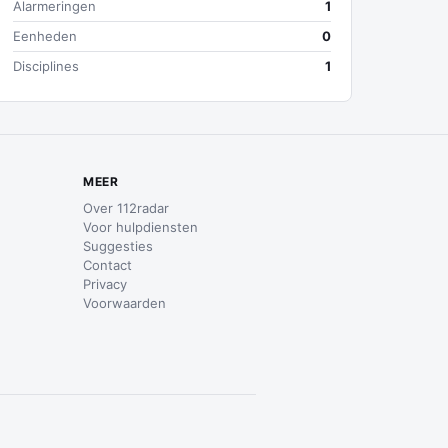
Alarmeringen
1
Eenheden
0
Disciplines
1
MEER
Over 112radar
Voor hulpdiensten
Suggesties
Contact
Privacy
Voorwaarden