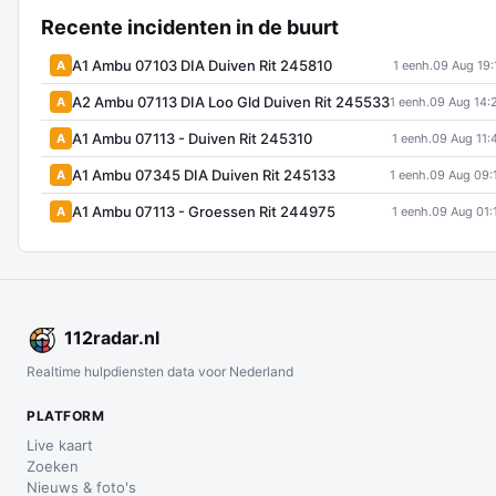
Recente incidenten in de buurt
A1 Ambu 07103 DIA Duiven Rit 245810
A
1 eenh.
09 Aug 19:
A2 Ambu 07113 DIA Loo Gld Duiven Rit 245533
A
1 eenh.
09 Aug 14:
A1 Ambu 07113 - Duiven Rit 245310
A
1 eenh.
09 Aug 11:
A1 Ambu 07345 DIA Duiven Rit 245133
A
1 eenh.
09 Aug 09:
A1 Ambu 07113 - Groessen Rit 244975
A
1 eenh.
09 Aug 01:
112
radar
.nl
Realtime hulpdiensten data voor Nederland
PLATFORM
Live kaart
Zoeken
Nieuws & foto's