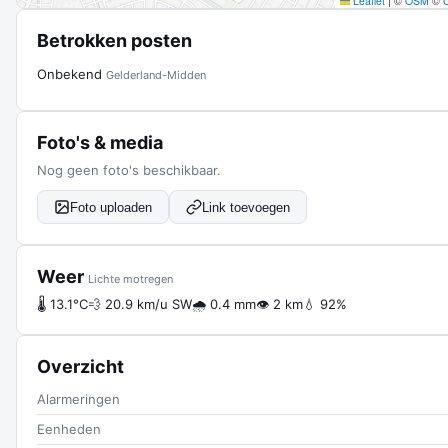
Leaflet
|
©
OSM
©
Betrokken posten
Onbekend
Gelderland-Midden
Foto's & media
Nog geen foto's beschikbaar.
Foto uploaden
Link toevoegen
Weer
Lichte motregen
🌡 13.1°C
💨 20.9 km/u SW
🌧 0.4 mm
👁 2 km
💧 92%
Overzicht
Alarmeringen
Eenheden