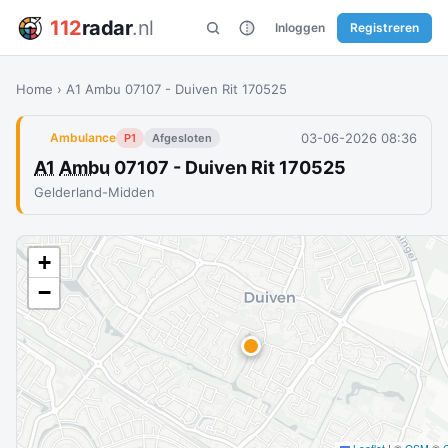
112
radar
.nl
Inloggen
Registreren
Home
›
A1 Ambu 07107 - Duiven Rit 170525
03-06-2026 08:36
Ambulance
P1
Afgesloten
A1
Ambu
07107 - Duiven Rit 170525
Gelderland-Midden
+
−