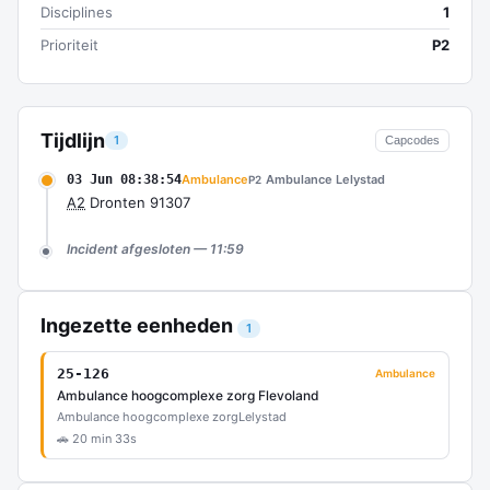
Disciplines
1
Prioriteit
P2
Tijdlijn
1
Capcodes
03 Jun 08:38:54
Ambulance
Ambulance Lelystad
P2
A2
Dronten 91307
Incident afgesloten — 11:59
Ingezette eenheden
1
25-126
Ambulance
Ambulance hoogcomplexe zorg Flevoland
Ambulance hoogcomplexe zorg
Lelystad
🚗 20 min 33s