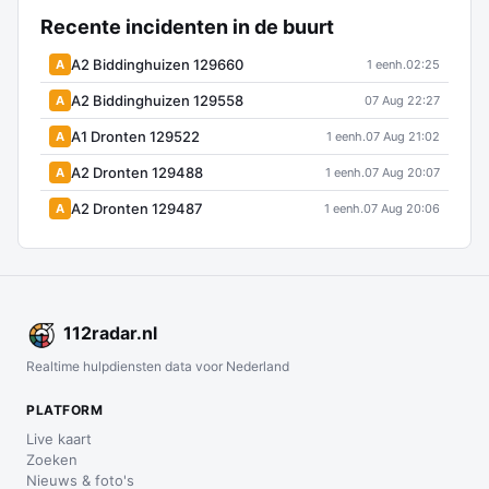
Recente incidenten in de buurt
A2 Biddinghuizen 129660
A
1 eenh.
02:25
A2 Biddinghuizen 129558
A
07 Aug 22:27
A1 Dronten 129522
A
1 eenh.
07 Aug 21:02
A2 Dronten 129488
A
1 eenh.
07 Aug 20:07
A2 Dronten 129487
A
1 eenh.
07 Aug 20:06
112
radar
.nl
Realtime hulpdiensten data voor Nederland
PLATFORM
Live kaart
Zoeken
Nieuws & foto's