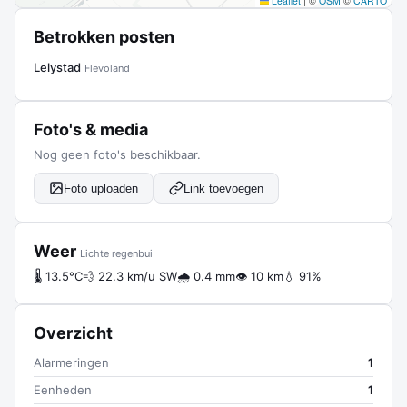
Leaflet
|
©
OSM
©
CARTO
Betrokken posten
Lelystad
Flevoland
Foto's & media
Nog geen foto's beschikbaar.
Foto uploaden
Link toevoegen
Weer
Lichte regenbui
🌡 13.5°C
💨 22.3 km/u SW
🌧 0.4 mm
👁 10 km
💧 91%
Overzicht
Alarmeringen
1
Eenheden
1