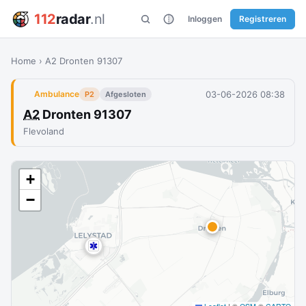
112
radar
.nl
Inloggen
Registreren
Home
›
A2 Dronten 91307
03-06-2026 08:38
Ambulance
P2
Afgesloten
A2
Dronten 91307
Flevoland
+
−