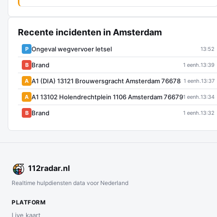
Recente incidenten in Amsterdam
Ongeval wegvervoer letsel
P
13:52
Brand
B
1 eenh.
13:39
A1 (DIA) 13121 Brouwersgracht Amsterdam 76678
A
1 eenh.
13:37
A1 13102 Holendrechtplein 1106 Amsterdam 76679
A
1 eenh.
13:34
Brand
B
1 eenh.
13:32
112
radar
.nl
Realtime hulpdiensten data voor Nederland
PLATFORM
Live kaart