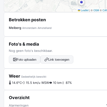
Leaflet
|
©
OSM
©
CA
Betrokken posten
Meiberg
Amsterdam-Amstelland
Foto's & media
Nog geen foto's beschikbaar.
Foto uploaden
Link toevoegen
Weer
Gedeeltelijk bewolkt
🌡 14.6°C
💨 15.5 km/u WSW
👁 10 km
💧 87%
Overzicht
Alarmeringen