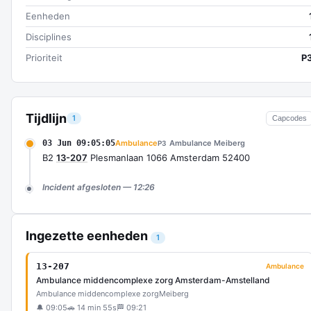
Eenheden
Disciplines
Prioriteit
P
Tijdlijn
1
Capcodes
03 Jun 09:05:05
Ambulance
Ambulance Meiberg
P3
B2
13-207
Plesmanlaan 1066 Amsterdam 52400
Incident afgesloten — 12:26
Ingezette eenheden
1
13-207
Ambulance
Ambulance middencomplexe zorg Amsterdam-Amstelland
Ambulance middencomplexe zorg
Meiberg
🔔 09:05
🚗 14 min 55s
🏁 09:21