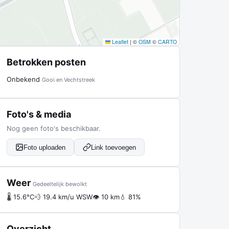
Leaflet
|
©
OSM
©
CARTO
Betrokken posten
Onbekend
Gooi en Vechtstreek
Foto's & media
Nog geen foto's beschikbaar.
Foto uploaden
Link toevoegen
Weer
Gedeeltelijk bewolkt
🌡 15.6°C
💨 19.4 km/u WSW
👁 10 km
💧 81%
Overzicht