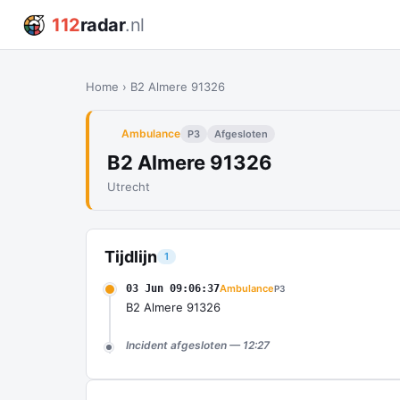
112
radar
.nl
Home
›
B2 Almere 91326
Ambulance
P3
Afgesloten
B2 Almere 91326
Utrecht
Tijdlijn
1
03 Jun 09:06:37
Ambulance
P3
B2 Almere 91326
Incident afgesloten — 12:27