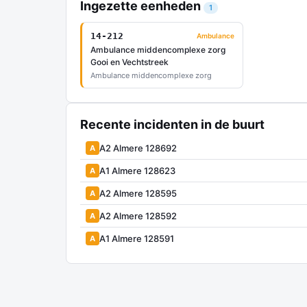
Ingezette eenheden
1
14-212
Ambulance
Ambulance middencomplexe zorg
Gooi en Vechtstreek
Ambulance middencomplexe zorg
Recente incidenten in de buurt
A2 Almere 128692
A
A1 Almere 128623
A
A2 Almere 128595
A
A2 Almere 128592
A
A1 Almere 128591
A