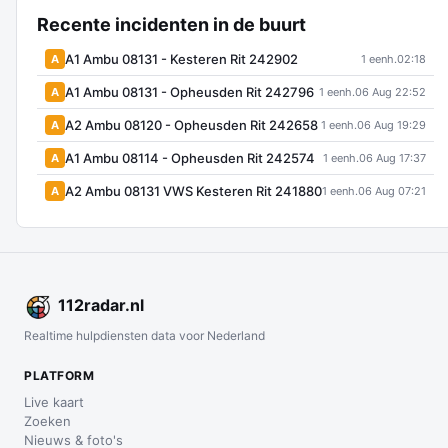
Recente incidenten in de buurt
A1 Ambu 08131 - Kesteren Rit 242902
A
1 eenh.
02:18
A1 Ambu 08131 - Opheusden Rit 242796
A
1 eenh.
06 Aug 22:52
A2 Ambu 08120 - Opheusden Rit 242658
A
1 eenh.
06 Aug 19:29
A1 Ambu 08114 - Opheusden Rit 242574
A
1 eenh.
06 Aug 17:37
A2 Ambu 08131 VWS Kesteren Rit 241880
A
1 eenh.
06 Aug 07:21
112
radar
.nl
Realtime hulpdiensten data voor Nederland
PLATFORM
Live kaart
Zoeken
Nieuws & foto's