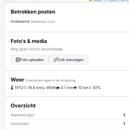
Leaflet
|
©
OSM
©
CART
Betrokken posten
Onbekend
Gelderland-Zuid
Foto's & media
Nog geen foto's beschikbaar.
Foto uploaden
Link toevoegen
Weer
Plaatselijke regen in de omgeving
🌡 15°C
💨 19.8 km/u WSW
🌧 0.1 mm
👁 10 km
💧 87%
Overzicht
Alarmeringen
1
Eenheden
1