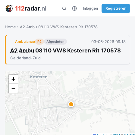
112
radar
.nl
Inloggen
Registreren
Home
›
A2 Ambu 08110 VWS Kesteren Rit 170578
03-06-2026 09:18
Ambulance
P2
Afgesloten
A2
Ambu
08110 VWS Kesteren Rit 170578
Gelderland-Zuid
+
−