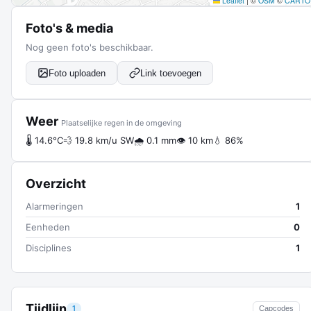
Leaflet
|
©
OSM
©
CARTO
Foto's & media
Nog geen foto's beschikbaar.
Foto uploaden
Link toevoegen
Weer
Plaatselijke regen in de omgeving
🌡 14.6°C
💨 19.8 km/u SW
🌧 0.1 mm
👁 10 km
💧 86%
Overzicht
Alarmeringen
1
Eenheden
0
Disciplines
1
Tijdlijn
1
Capcodes