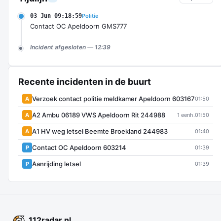
03 Jun 09:18:59
Politie
Contact OC Apeldoorn GMS777
Incident afgesloten — 12:39
Recente incidenten in de buurt
Verzoek contact politie meldkamer Apeldoorn 603167
A
01:50
A2 Ambu 06189 VWS Apeldoorn Rit 244988
A
1 eenh.
01:50
A1 HV weg letsel Beemte Broekland 244983
A
01:40
Contact OC Apeldoorn 603214
P
01:39
Aanrijding letsel
P
01:39
112
radar
.nl