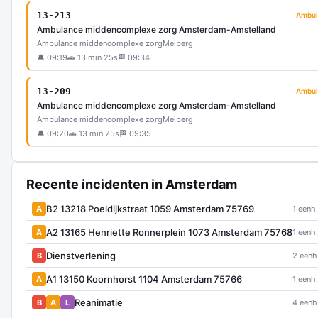
13-213
Ambul
Ambulance middencomplexe zorg Amsterdam-Amstelland
Ambulance middencomplexe zorg
Meiberg
🔔 09:19
🚗 13 min 25s
🏁 09:34
13-209
Ambul
Ambulance middencomplexe zorg Amsterdam-Amstelland
Ambulance middencomplexe zorg
Meiberg
🔔 09:20
🚗 13 min 25s
🏁 09:35
Recente incidenten in Amsterdam
B2 13218 Poeldijkstraat 1059 Amsterdam 75769
A
1 eenh.
A2 13165 Henriette Ronnerplein 1073 Amsterdam 75768
A
1 eenh.
Dienstverlening
B
2 eenh
A1 13150 Koornhorst 1104 Amsterdam 75766
A
1 eenh.
Reanimatie
B
A
L
4 eenh