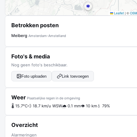
Leaflet
|
©
OS
Betrokken posten
Meiberg
Amsterdam-Amstelland
Foto's & media
Nog geen foto's beschikbaar.
Foto uploaden
Link toevoegen
Weer
Plaatselijke regen in de omgeving
🌡 15.7°C
💨 18.7 km/u WSW
🌧 0.1 mm
👁 10 km
💧 79%
Overzicht
Alarmeringen