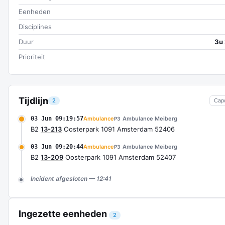
Eenheden
Disciplines
Duur
3u
Prioriteit
Tijdlijn
2
Cap
03 Jun 09:19:57
Ambulance
Ambulance Meiberg
P3
B2
13-213
Oosterpark 1091 Amsterdam 52406
03 Jun 09:20:44
Ambulance
Ambulance Meiberg
P3
B2
13-209
Oosterpark 1091 Amsterdam 52407
Incident afgesloten — 12:41
Ingezette eenheden
2