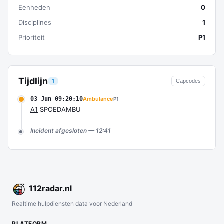
Eenheden
0
Disciplines
1
Prioriteit
P1
Tijdlijn
1
Capcodes
03 Jun 09:20:10
Ambulance
P1
A1
SPOEDAMBU
Incident afgesloten — 12:41
112
radar
.nl
Realtime hulpdiensten data voor Nederland
PLATFORM