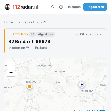
112
radar
.nl
Inloggen
Registreren
Home
›
B2 Breda rit: 96979
03-06-2026 09:25
Ambulance
P3
Afgesloten
B2 Breda rit: 96979
Midden en West-Brabant
+
−