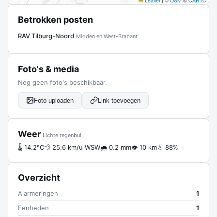
Leaflet
|
©
OSM
©
CARTO
Betrokken posten
RAV Tilburg-Noord
Midden en West-Brabant
Foto's & media
Nog geen foto's beschikbaar.
Foto uploaden
Link toevoegen
Weer
Lichte regenbui
🌡 14.2°C
💨 25.6 km/u WSW
🌧 0.2 mm
👁 10 km
💧 88%
Overzicht
Alarmeringen
1
Eenheden
1