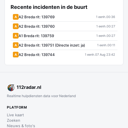
Recente incidenten in de buurt
A2 Breda rit: 139769
A
1 eenh.
00:36
A2 Breda rit: 139760
A
1 eenh.
00:27
A1 Breda rit: 139759
A
1 eenh.
00:27
A2 Breda rit: 139751 (Directe inzet: ja)
A
1 eenh.
00:11
A2 Breda rit: 139744
A
1 eenh.
07 Aug 23:42
112
radar
.nl
Realtime hulpdiensten data voor Nederland
PLATFORM
Live kaart
Zoeken
Nieuws & foto's