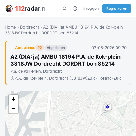
112
radar
.nl
Inloggen
Registreren
Home
›
Dordrecht
›
A2 (DIA: ja) AMBU 18194 P.A. de Kok-plein
3318JW Dordrecht DORDRT bon 85214
03-06-2026 09:30
Ambulance
P2
Afgesloten
A2
(
DIA
: ja)
AMBU
18194 P.A. de Kok-plein
3318JW Dordrecht DORDRT bon 85214
—
P.a. de Kok-Plein, Dordrecht
P.A. de Kok-plein, Dordrecht (3318JW)
Zuid-Holland-Zuid
+
−