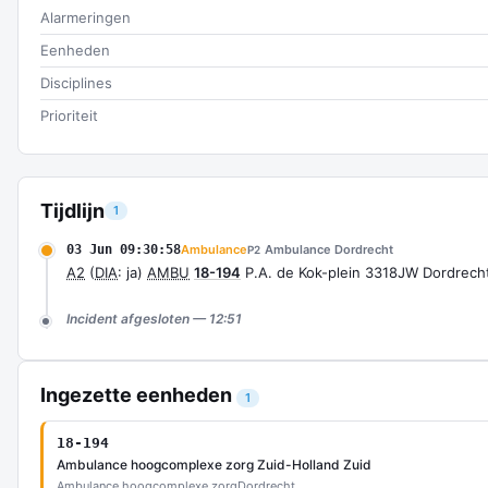
Alarmeringen
Eenheden
Disciplines
Prioriteit
Tijdlijn
1
03 Jun 09:30:58
Ambulance
Ambulance Dordrecht
P2
A2
(
DIA
: ja)
AMBU
18-194
P.A. de Kok-plein 3318JW Dordrec
Incident afgesloten — 12:51
Ingezette eenheden
1
18-194
Ambulance hoogcomplexe zorg Zuid-Holland Zuid
Ambulance hoogcomplexe zorg
Dordrecht