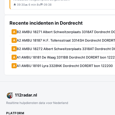
🔔 09:30
🚗 6 min 8s
🏁 09:38
Recente incidenten in Dordrecht
B2 AMBU 18271 Albert Schweitzerplaats 3318AT Dordrecht 
A
A2 AMBU 18187 H.F. Tollensstraat 3314SH Dordrecht DORDR
A
B2 AMBU 18272 Albert Schweitzerplaats 3318AT Dordrecht 
A
A1 AMBU 18181 De Waag 3311BB Dordrecht DORDRT bon 1222
A
A1 AMBU 18191 Lyra 3328NK Dordrecht DORDRT bon 122200
A
112
radar
.nl
Realtime hulpdiensten data voor Nederland
PLATFORM