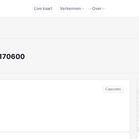
Live kaart
Verkennen
Over
 170600
Capcodes