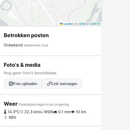
Leaflet
|
©
OSM
©
CARTO
Betrokken posten
Onbekend
Gelderland-Zuid
Foto's & media
Nog geen foto's beschikbaar.
Foto uploaden
Link toevoegen
Weer
Plaatselijke regen in de omgeving
🌡 14.3°C
💨 22.3 km/u WSW
🌧 0.1 mm
👁 10 km
💧 88%