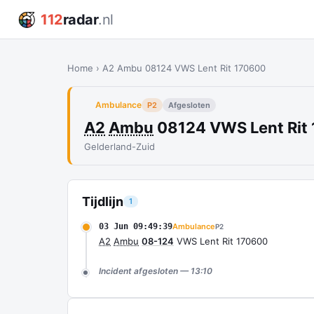
112
radar
.nl
Home
›
A2 Ambu 08124 VWS Lent Rit 170600
Ambulance
P2
Afgesloten
A2
Ambu
08124 VWS Lent Rit
Gelderland-Zuid
Tijdlijn
1
03 Jun 09:49:39
Ambulance
P2
A2
Ambu
08-124
VWS Lent Rit 170600
Incident afgesloten — 13:10