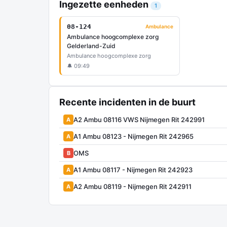
Ingezette eenheden
1
08-124
Ambulance
Ambulance hoogcomplexe zorg
Gelderland-Zuid
Ambulance hoogcomplexe zorg
🔔 09:49
Recente incidenten in de buurt
A2 Ambu 08116 VWS Nijmegen Rit 242991
A
A1 Ambu 08123 - Nijmegen Rit 242965
A
OMS
B
A1 Ambu 08117 - Nijmegen Rit 242923
A
A2 Ambu 08119 - Nijmegen Rit 242911
A