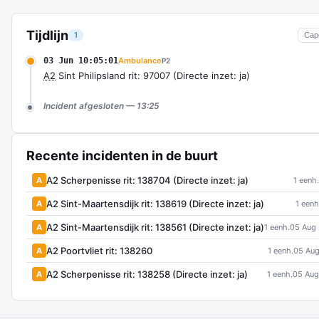
Tijdlijn
1
Cap
03 Jun 10:05:01
Ambulance
P2
A2
Sint Philipsland rit: 97007 (Directe inzet: ja)
Incident afgesloten — 13:25
Recente incidenten in de buurt
A2 Scherpenisse rit: 138704 (Directe inzet: ja)
A
1 eenh.
A2 Sint-Maartensdijk rit: 138619 (Directe inzet: ja)
A
1 eenh
A2 Sint-Maartensdijk rit: 138561 (Directe inzet: ja)
A
1 eenh.
05 Aug
A2 Poortvliet rit: 138260
A
1 eenh.
05 Aug
A2 Scherpenisse rit: 138258 (Directe inzet: ja)
A
1 eenh.
05 Aug