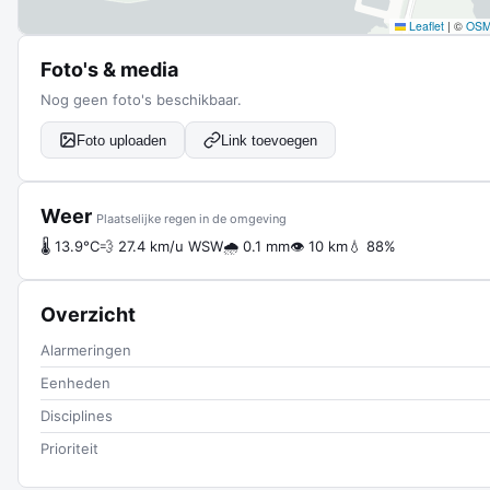
Leaflet
|
©
OS
Foto's & media
Nog geen foto's beschikbaar.
Foto uploaden
Link toevoegen
Weer
Plaatselijke regen in de omgeving
🌡 13.9°C
💨 27.4 km/u WSW
🌧 0.1 mm
👁 10 km
💧 88%
Overzicht
Alarmeringen
Eenheden
Disciplines
Prioriteit