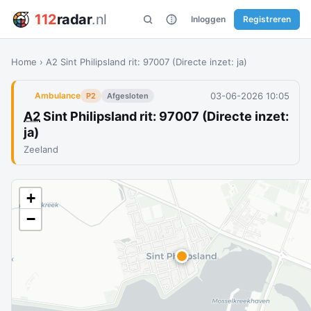
112
radar
.nl
Inloggen
Registreren
Home
›
A2 Sint Philipsland rit: 97007 (Directe inzet: ja)
03-06-2026 10:05
Ambulance
P2
Afgesloten
A2
Sint Philipsland rit: 97007 (Directe inzet:
ja)
Zeeland
+
−