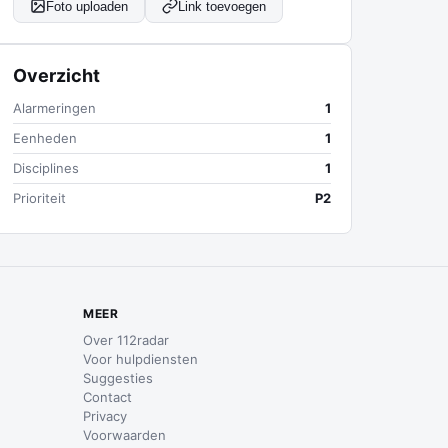
Foto uploaden
Link toevoegen
Overzicht
Alarmeringen
1
Eenheden
1
Disciplines
1
Prioriteit
P2
MEER
Over 112radar
Voor hulpdiensten
Suggesties
Contact
Privacy
Voorwaarden