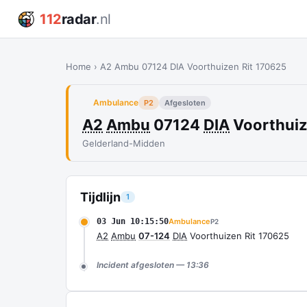
112
radar
.nl
Home
›
A2 Ambu 07124 DIA Voorthuizen Rit 170625
Ambulance
P2
Afgesloten
A2
Ambu
07124
DIA
Voorthuiz
Gelderland-Midden
Tijdlijn
1
03 Jun 10:15:50
Ambulance
P2
A2
Ambu
07-124
DIA
Voorthuizen Rit 170625
Incident afgesloten — 13:36