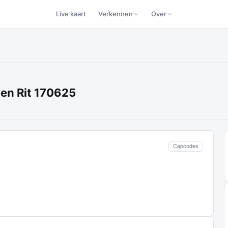
Live kaart
Verkennen
Over
en Rit 170625
Capcodes