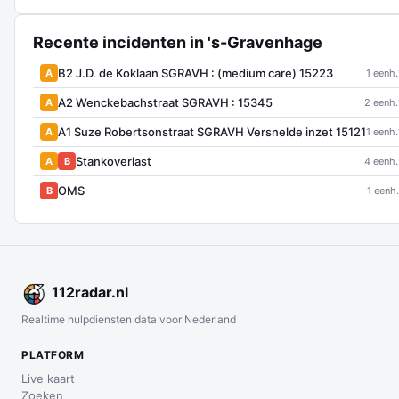
Recente incidenten in 's-Gravenhage
B2 J.D. de Koklaan SGRAVH : (medium care) 15223
A
1 eenh.
A2 Wenckebachstraat SGRAVH : 15345
A
2 eenh.
A1 Suze Robertsonstraat SGRAVH Versnelde inzet 15121
A
1 eenh.
Stankoverlast
A
B
4 eenh.
OMS
B
1 eenh.
112
radar
.nl
Realtime hulpdiensten data voor Nederland
PLATFORM
Live kaart
Zoeken