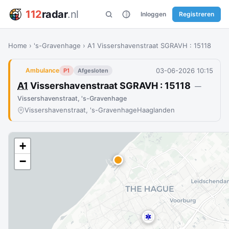
112
radar
.nl
Inloggen
Registreren
Home
›
's-Gravenhage
›
A1 Vissershavenstraat SGRAVH : 15118
03-06-2026 10:15
Ambulance
P1
Afgesloten
A1
Vissershavenstraat SGRAVH : 15118
—
Vissershavenstraat, 's-Gravenhage
Vissershavenstraat, 's-Gravenhage
Haaglanden
+
−