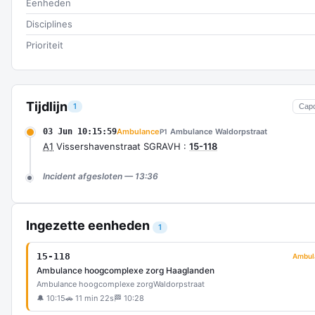
Eenheden
Disciplines
Prioriteit
Tijdlijn
1
Cap
03 Jun 10:15:59
Ambulance
Ambulance Waldorpstraat
P1
A1
Vissershavenstraat SGRAVH :
15-118
Incident afgesloten — 13:36
Ingezette eenheden
1
15-118
Ambul
Ambulance hoogcomplexe zorg Haaglanden
Ambulance hoogcomplexe zorg
Waldorpstraat
🔔 10:15
🚗 11 min 22s
🏁 10:28