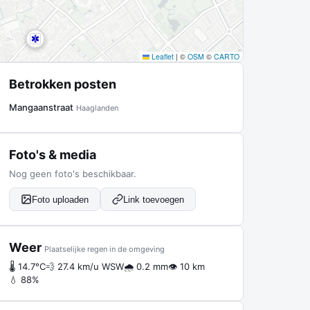
Leaflet
|
©
OSM
©
CARTO
Betrokken posten
Mangaanstraat
Haaglanden
Foto's & media
Nog geen foto's beschikbaar.
Foto uploaden
Link toevoegen
Weer
Plaatselijke regen in de omgeving
🌡 14.7°C
💨 27.4 km/u WSW
🌧 0.2 mm
👁 10 km
💧 88%