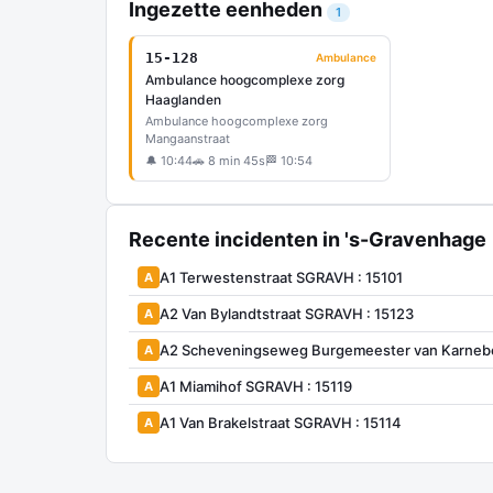
Ingezette eenheden
1
15-128
Ambulance
Ambulance hoogcomplexe zorg
Haaglanden
Ambulance hoogcomplexe zorg
Mangaanstraat
🔔 10:44
🚗 8 min 45s
🏁 10:54
Recente incidenten in 's-Gravenhage
A1 Terwestenstraat SGRAVH : 15101
A
A2 Van Bylandtstraat SGRAVH : 15123
A
A2 Scheveningseweg Burgemeester van Karnebe
A
A1 Miamihof SGRAVH : 15119
A
A1 Van Brakelstraat SGRAVH : 15114
A