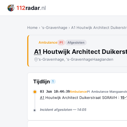
112
radar
.nl
Home
›
's-Gravenhage
›
A1 Houtwijk Architect Duikerst
Ambulance
P1
Afgesloten
A1
Houtwijk Architect Duikers
's-Gravenhage, 's-Gravenhage
Haaglanden
Tijdlijn
1
03 Jun 10:44:39
Ambulance
Ambulance Mangaanstr
P1
A1
Houtwijk Architect Duikerstraat SGRAVH :
15-
Incident afgesloten — 14:05