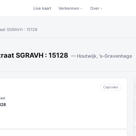
Live kaart
Verkennen
Over
raat SGRAVH : 15128
traat SGRAVH : 15128
— Houtwijk, 's-Gravenhage
Capcodes
aat
128