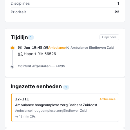
Disciplines
1
Prioriteit
P2
Tijdlijn
1
Capcodes
03 Jun 10:48:59
Ambulance
Ambulance Eindhoven Zuid
P2
A2
Hapert Rit: 66526
Incident afgesloten — 14:09
Ingezette eenheden
1
22-111
Ambulance
Ambulance hoogcomplexe zorg Brabant Zuidoost
Ambulance hoogcomplexe zorg
Eindhoven Zuid
🚗 18 min 29s