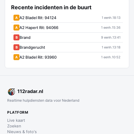
Recente incidenten in de buurt
A2 Bladel Rit: 94124
A
1 eenh.
18:13
A2 Hapert Rit: 94066
A
1 eenh.
15:36
Brand
B
9 eenh.
13:41
Brandgerucht
B
1 eenh.
13:18
A2 Bladel Rit: 93960
A
1 eenh.
10:52
112
radar
.nl
Realtime hulpdiensten data voor Nederland
PLATFORM
Live kaart
Zoeken
Nieuws & foto's