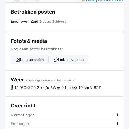
Leaflet
|
©
OSM
©
CARTO
Betrokken posten
Eindhoven Zuid
Brabant-Zuidoost
Foto's & media
Nog geen foto's beschikbaar.
Foto uploaden
Link toevoegen
Weer
Plaatselijke regen in de omgeving
🌡 14.9°C
💨 20.2 km/u SW
🌧 0.1 mm
👁 10 km
💧 82%
Overzicht
Alarmeringen
1
Eenheden
1