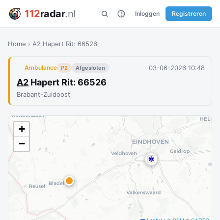
112
radar
.nl
Inloggen
Registreren
Home
›
A2 Hapert Rit: 66526
03-06-2026 10:48
Ambulance
P2
Afgesloten
A2
Hapert Rit: 66526
Brabant-Zuidoost
+
−