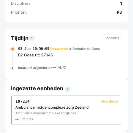
Disciplines
1
Prioriteit
P3
Tijdlijn
1
Capcodes
03 Jun 10:56:09
Ambulance
Ambulance Goes
P3
B2 Goes rit: 97045
Incident afgesloten — 14:17
Ingezette eenheden
1
19-214
Ambulance
Ambulance middencomplexe zorg Zeeland
Ambulance middencomplexe zorg
Goes
🚗 6 min 3s