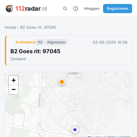
112
radar
.nl
Inloggen
Registreren
Home
›
B2 Goes rit: 97045
03-06-2026 10:56
Ambulance
P3
Afgesloten
B2 Goes rit: 97045
Zeeland
+
−