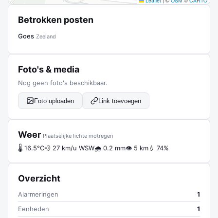
Leaflet
|
©
OSM
©
CARTO
Betrokken posten
Goes
Zeeland
Foto's & media
Nog geen foto's beschikbaar.
Foto uploaden
Link toevoegen
Weer
Plaatselijke lichte motregen
🌡 16.5°C
💨 27 km/u WSW
🌧 0.2 mm
👁 5 km
💧 74%
Overzicht
Alarmeringen
1
Eenheden
1