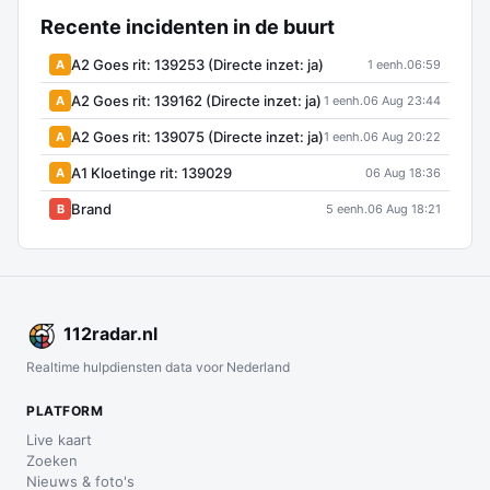
Recente incidenten in de buurt
A2 Goes rit: 139253 (Directe inzet: ja)
A
1 eenh.
06:59
A2 Goes rit: 139162 (Directe inzet: ja)
A
1 eenh.
06 Aug 23:44
A2 Goes rit: 139075 (Directe inzet: ja)
A
1 eenh.
06 Aug 20:22
A1 Kloetinge rit: 139029
A
06 Aug 18:36
Brand
B
5 eenh.
06 Aug 18:21
112
radar
.nl
Realtime hulpdiensten data voor Nederland
PLATFORM
Live kaart
Zoeken
Nieuws & foto's