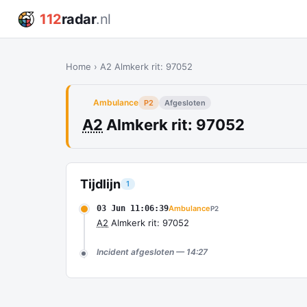
112
radar
.nl
Home
›
A2 Almkerk rit: 97052
Ambulance
P2
Afgesloten
A2
Almkerk rit: 97052
Tijdlijn
1
03 Jun 11:06:39
Ambulance
P2
A2
Almkerk rit: 97052
Incident afgesloten — 14:27