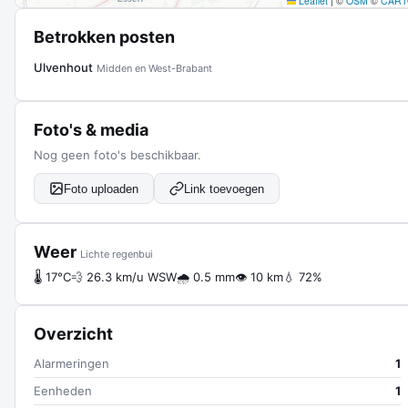
Leaflet
|
©
OSM
©
CART
Betrokken posten
Ulvenhout
Midden en West-Brabant
Foto's & media
Nog geen foto's beschikbaar.
Foto uploaden
Link toevoegen
Weer
Lichte regenbui
🌡 17°C
💨 26.3 km/u WSW
🌧 0.5 mm
👁 10 km
💧 72%
Overzicht
Alarmeringen
1
Eenheden
1