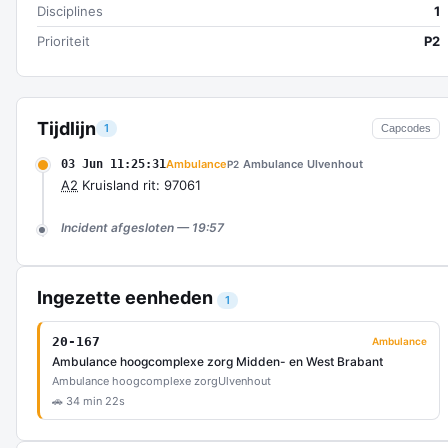
Disciplines
1
Prioriteit
P2
Tijdlijn
1
Capcodes
03 Jun 11:25:31
Ambulance
Ambulance Ulvenhout
P2
A2
Kruisland rit: 97061
Incident afgesloten — 19:57
Ingezette eenheden
1
20-167
Ambulance
Ambulance hoogcomplexe zorg Midden- en West Brabant
Ambulance hoogcomplexe zorg
Ulvenhout
🚗 34 min 22s