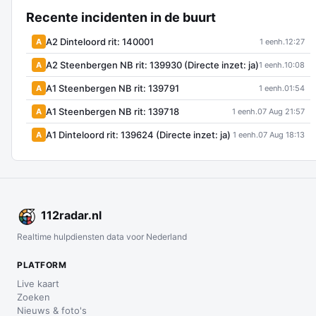
Recente incidenten in de buurt
A2 Dinteloord rit: 140001
A
1 eenh.
12:27
A2 Steenbergen NB rit: 139930 (Directe inzet: ja)
A
1 eenh.
10:08
A1 Steenbergen NB rit: 139791
A
1 eenh.
01:54
A1 Steenbergen NB rit: 139718
A
1 eenh.
07 Aug 21:57
A1 Dinteloord rit: 139624 (Directe inzet: ja)
A
1 eenh.
07 Aug 18:13
112
radar
.nl
Realtime hulpdiensten data voor Nederland
PLATFORM
Live kaart
Zoeken
Nieuws & foto's