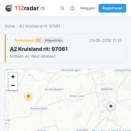
112
radar
.nl
Inloggen
Registreren
Home
›
A2 Kruisland rit: 97061
03-06-2026 11:25
Ambulance
P2
Afgesloten
A2
Kruisland rit: 97061
Midden en West-Brabant
+
−