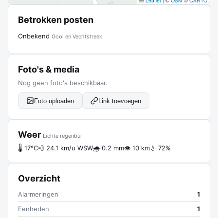
Leaflet
|
©
OSM
©
CARTO
Betrokken posten
Onbekend
Gooi en Vechtstreek
Foto's & media
Nog geen foto's beschikbaar.
Foto uploaden
Link toevoegen
Weer
Lichte regenbui
🌡 17°C
💨 24.1 km/u WSW
🌧 0.2 mm
👁 10 km
💧 72%
Overzicht
Alarmeringen
1
Eenheden
1