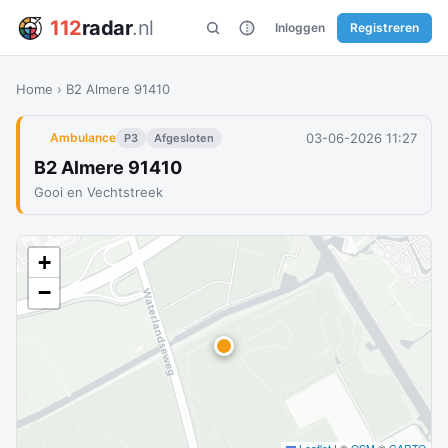
112
radar
.nl
Inloggen
Registreren
Home
›
B2 Almere 91410
03-06-2026 11:27
Ambulance
P3
Afgesloten
B2 Almere 91410
Gooi en Vechtstreek
+
−