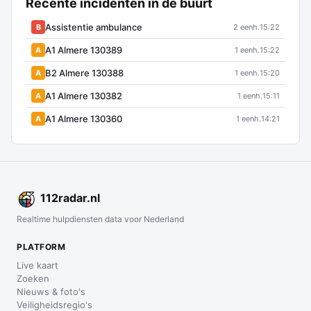
Recente incidenten in de buurt
Assistentie ambulance
B
2 eenh.
15:22
A1 Almere 130389
A
1 eenh.
15:22
B2 Almere 130388
A
1 eenh.
15:20
A1 Almere 130382
A
1 eenh.
15:11
A1 Almere 130360
A
1 eenh.
14:21
112
radar
.nl
Realtime hulpdiensten data voor Nederland
PLATFORM
Live kaart
Zoeken
Nieuws & foto's
Veiligheidsregio's