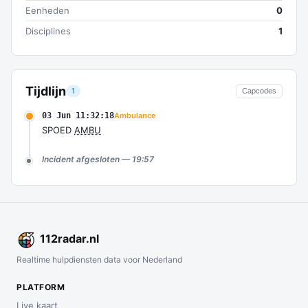
Eenheden
0
Disciplines
1
Tijdlijn
1
Capcodes
03 Jun 11:32:18
Ambulance
SPOED
AMBU
Incident afgesloten — 19:57
112
radar
.nl
Realtime hulpdiensten data voor Nederland
PLATFORM
Live kaart