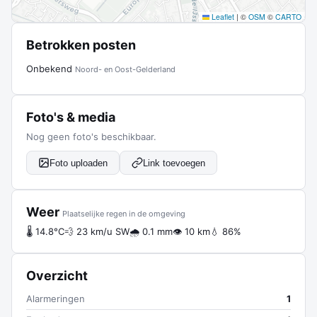
Leaflet
|
©
OSM
©
CARTO
Betrokken posten
Onbekend
Noord- en Oost-Gelderland
Foto's & media
Nog geen foto's beschikbaar.
Foto uploaden
Link toevoegen
Weer
Plaatselijke regen in de omgeving
🌡 14.8°C
💨 23 km/u SW
🌧 0.1 mm
👁 10 km
💧 86%
Overzicht
Alarmeringen
1