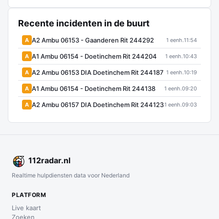
Recente incidenten in de buurt
A2 Ambu 06153 - Gaanderen Rit 244292
A
1 eenh.
11:54
A1 Ambu 06154 - Doetinchem Rit 244204
A
1 eenh.
10:43
A2 Ambu 06153 DIA Doetinchem Rit 244187
A
1 eenh.
10:19
A1 Ambu 06154 - Doetinchem Rit 244138
A
1 eenh.
09:20
A2 Ambu 06157 DIA Doetinchem Rit 244123
A
1 eenh.
09:03
112
radar
.nl
Realtime hulpdiensten data voor Nederland
PLATFORM
Live kaart
Zoeken