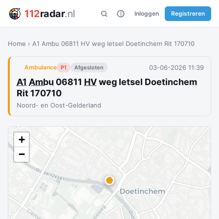
112
radar
.nl
Inloggen
Registreren
Home
›
A1 Ambu 06811 HV weg letsel Doetinchem Rit 170710
03-06-2026 11:39
Ambulance
P1
Afgesloten
A1
Ambu
06811
HV
weg letsel Doetinchem
Rit 170710
Noord- en Oost-Gelderland
+
−