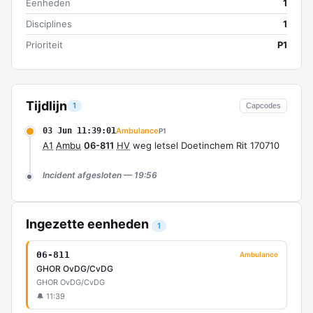
Eenheden
1
Disciplines
1
Prioriteit
P1
Tijdlijn
1
Capcodes
03 Jun 11:39:01
Ambulance
P1
A1
Ambu
06-811
HV
weg letsel Doetinchem Rit 170710
Incident afgesloten — 19:56
Ingezette eenheden
1
06-811
Ambulance
GHOR OvDG/CvDG
GHOR OvDG/CvDG
🔔 11:39