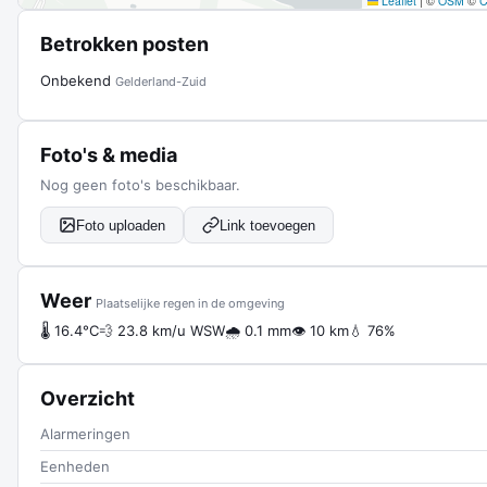
Leaflet
|
©
OSM
©
Betrokken posten
Onbekend
Gelderland-Zuid
Foto's & media
Nog geen foto's beschikbaar.
Foto uploaden
Link toevoegen
Weer
Plaatselijke regen in de omgeving
🌡 16.4°C
💨 23.8 km/u WSW
🌧 0.1 mm
👁 10 km
💧 76%
Overzicht
Alarmeringen
Eenheden