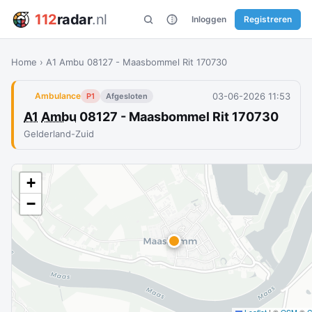
112
radar
.nl
Inloggen
Registreren
Home
›
A1 Ambu 08127 - Maasbommel Rit 170730
03-06-2026 11:53
Ambulance
P1
Afgesloten
A1
Ambu
08127 - Maasbommel Rit 170730
Gelderland-Zuid
+
−