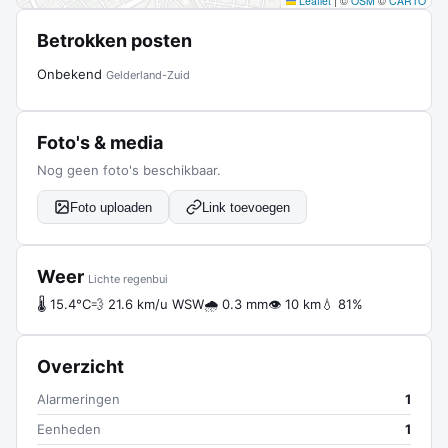
Leaflet
|
©
OSM
©
CARTO
Betrokken posten
Onbekend
Gelderland-Zuid
Foto's & media
Nog geen foto's beschikbaar.
Foto uploaden
Link toevoegen
Weer
Lichte regenbui
🌡 15.4°C
💨 21.6 km/u WSW
🌧 0.3 mm
👁 10 km
💧 81%
Overzicht
Alarmeringen
1
Eenheden
1