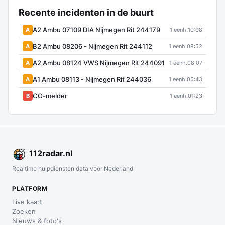
Recente incidenten in de buurt
A2 Ambu 07109 DIA Nijmegen Rit 244179
A
1 eenh.
10:08
B2 Ambu 08206 - Nijmegen Rit 244112
A
1 eenh.
08:52
A2 Ambu 08124 VWS Nijmegen Rit 244091
A
1 eenh.
08:07
A1 Ambu 08113 - Nijmegen Rit 244036
A
1 eenh.
05:43
CO-melder
B
1 eenh.
01:23
112
radar
.nl
Realtime hulpdiensten data voor Nederland
PLATFORM
Live kaart
Zoeken
Nieuws & foto's