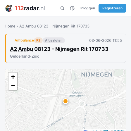
112
radar
.nl
Inloggen
Registreren
Home
›
A2 Ambu 08123 - Nijmegen Rit 170733
03-06-2026 11:55
Ambulance
P2
Afgesloten
A2
Ambu
08123 - Nijmegen Rit 170733
Gelderland-Zuid
+
−