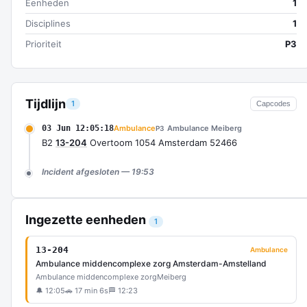
Eenheden
1
Disciplines
1
Prioriteit
P3
Tijdlijn
1
Capcodes
03 Jun 12:05:18
Ambulance
Ambulance Meiberg
P3
B2
13-204
Overtoom 1054 Amsterdam 52466
Incident afgesloten — 19:53
Ingezette eenheden
1
13-204
Ambulance
Ambulance middencomplexe zorg Amsterdam-Amstelland
Ambulance middencomplexe zorg
Meiberg
🔔 12:05
🚗 17 min 6s
🏁 12:23