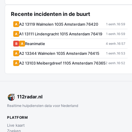
Recente incidenten in de buurt
A2 13119 Walmolen 1035 Amsterdam 76420
A
1 eenh.
16:59
A1 13111 Lindengracht 1015 Amsterdam 76419
A
1 eenh.
16:59
Reanimatie
B
A
4 eenh.
16:57
A2 13344 Walmolen 1035 Amsterdam 76415
A
1 eenh.
16:53
A2 13103 Meibergdreef 1105 Amsterdam 76365
A
2 eenh.
16:52
112
radar
.nl
Realtime hulpdiensten data voor Nederland
PLATFORM
Live kaart
Zoeken