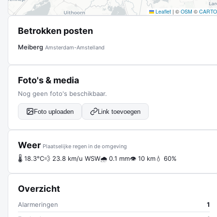
Leaflet
|
©
OSM
©
CARTO
Betrokken posten
Meiberg
Amsterdam-Amstelland
Foto's & media
Nog geen foto's beschikbaar.
Foto uploaden
Link toevoegen
Weer
Plaatselijke regen in de omgeving
🌡 18.3°C
💨 23.8 km/u WSW
🌧 0.1 mm
👁 10 km
💧 60%
Overzicht
Alarmeringen
1