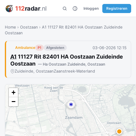
112
radar
.nl
Inloggen
Registreren
Home
›
Oostzaan
›
A1 11127 Rit 82401 HA Oostzaan Zuideinde
Oostzaan
03-06-2026 12:15
Ambulance
P1
Afgesloten
A1
11127 Rit 82401 HA Oostzaan Zuideinde
Oostzaan
— Ha Oostzaan Zuideinde, Oostzaan
Zuideinde, Oostzaan
Zaanstreek-Waterland
+
−