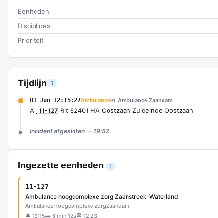
Eenheden
Disciplines
Prioriteit
Tijdlijn
1
03 Jun 12:15:27
Ambulance
Ambulance Zaandam
P1
A1
11-127
Rit 82401 HA Oostzaan Zuideinde Oostzaan
Incident afgesloten — 19:52
Ingezette eenheden
1
11-127
Ambulance hoogcomplexe zorg Zaanstreek-Waterland
Ambulance hoogcomplexe zorg
Zaandam
🔔 12:15
🚗 6 min 12s
🏁 12:23