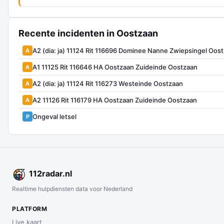
Recente incidenten in Oostzaan
A2 (dia: ja) 11124 Rit 116696 Dominee Nanne Zwiepsingel Oos
A
A1 11125 Rit 116646 HA Oostzaan Zuideinde Oostzaan
A
A2 (dia: ja) 11124 Rit 116273 Westeinde Oostzaan
A
A2 11126 Rit 116179 HA Oostzaan Zuideinde Oostzaan
A
Ongeval letsel
P
112
radar
.nl
Realtime hulpdiensten data voor Nederland
PLATFORM
Live kaart