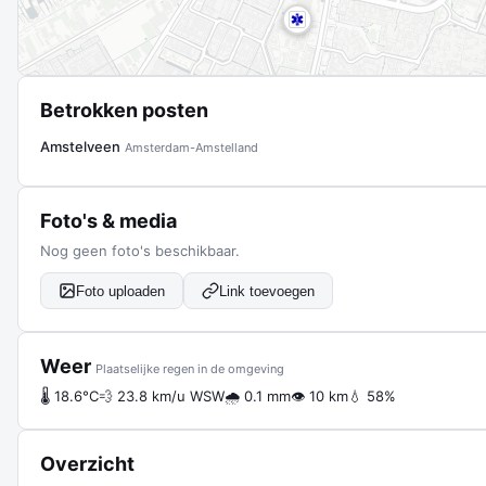
Betrokken posten
Amstelveen
Amsterdam-Amstelland
Foto's & media
Nog geen foto's beschikbaar.
Foto uploaden
Link toevoegen
Weer
Plaatselijke regen in de omgeving
🌡 18.6°C
💨 23.8 km/u WSW
🌧 0.1 mm
👁 10 km
💧 58%
Overzicht