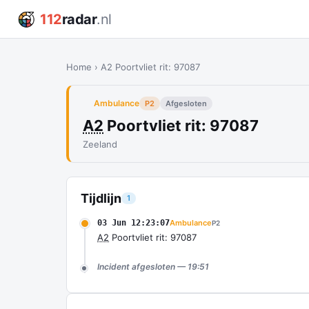
112
radar
.nl
Home
›
A2 Poortvliet rit: 97087
Ambulance
P2
Afgesloten
A2
Poortvliet rit: 97087
Zeeland
Tijdlijn
1
03 Jun 12:23:07
Ambulance
P2
A2
Poortvliet rit: 97087
Incident afgesloten — 19:51