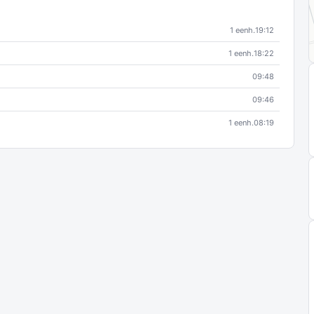
1 eenh.
19:12
1 eenh.
18:22
09:48
09:46
1 eenh.
08:19