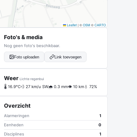
Leaflet
|
©
OSM
©
CARTO
Foto's & media
Nog geen foto's beschikbaar.
Foto uploaden
Link toevoegen
Weer
Lichte regenbui
🌡 16.9°C
💨 27 km/u SW
🌧 0.3 mm
👁 10 km
💧 72%
Overzicht
Alarmeringen
1
Eenheden
0
Disciplines
1