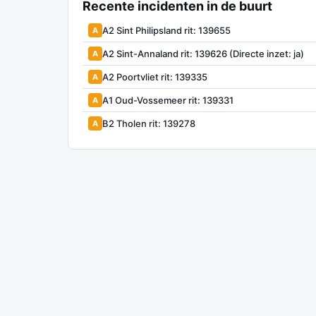
Recente incidenten in de buurt
A2 Sint Philipsland rit: 139655
A
A2 Sint-Annaland rit: 139626 (Directe inzet: ja)
A
A2 Poortvliet rit: 139335
A
A1 Oud-Vossemeer rit: 139331
A
B2 Tholen rit: 139278
A