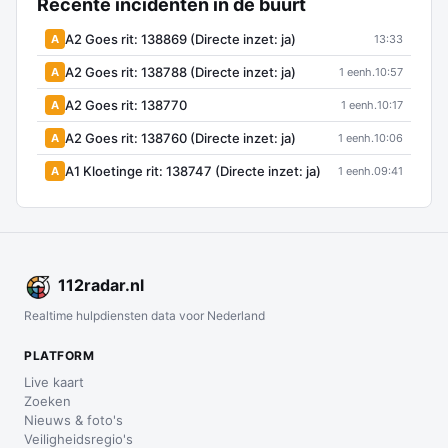
Recente incidenten in de buurt
A2 Goes rit: 138869 (Directe inzet: ja)
A
13:33
A2 Goes rit: 138788 (Directe inzet: ja)
A
1 eenh.
10:57
A2 Goes rit: 138770
A
1 eenh.
10:17
A2 Goes rit: 138760 (Directe inzet: ja)
A
1 eenh.
10:06
A1 Kloetinge rit: 138747 (Directe inzet: ja)
A
1 eenh.
09:41
112
radar
.nl
Realtime hulpdiensten data voor Nederland
PLATFORM
Live kaart
Zoeken
Nieuws & foto's
Veiligheidsregio's