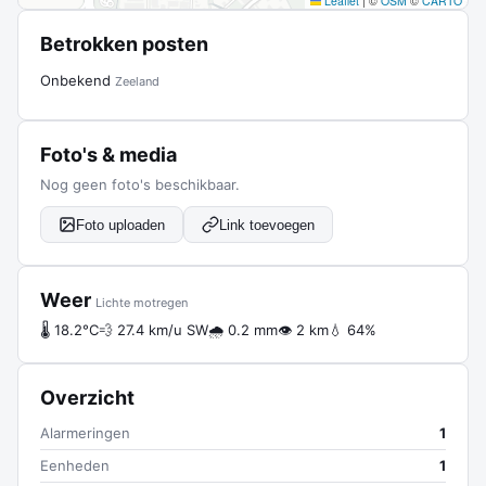
Leaflet
|
©
OSM
©
CARTO
Betrokken posten
Onbekend
Zeeland
Foto's & media
Nog geen foto's beschikbaar.
Foto uploaden
Link toevoegen
Weer
Lichte motregen
🌡 18.2°C
💨 27.4 km/u SW
🌧 0.2 mm
👁 2 km
💧 64%
Overzicht
Alarmeringen
1
Eenheden
1