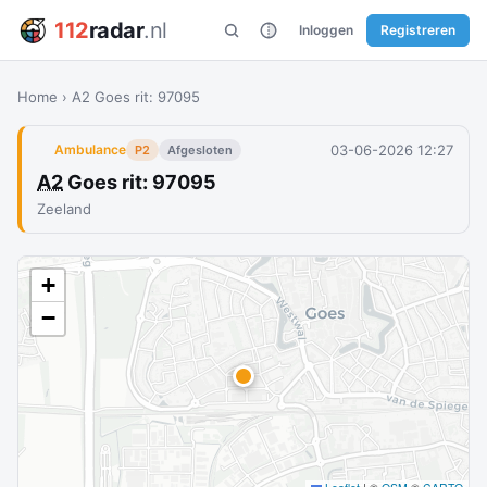
112
radar
.nl
Inloggen
Registreren
Home
›
A2 Goes rit: 97095
03-06-2026 12:27
Ambulance
P2
Afgesloten
A2
Goes rit: 97095
Zeeland
+
−