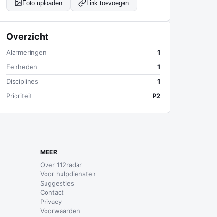
Foto uploaden
Link toevoegen
Overzicht
Alarmeringen
1
Eenheden
1
Disciplines
1
Prioriteit
P2
MEER
Over 112radar
Voor hulpdiensten
Suggesties
Contact
Privacy
Voorwaarden