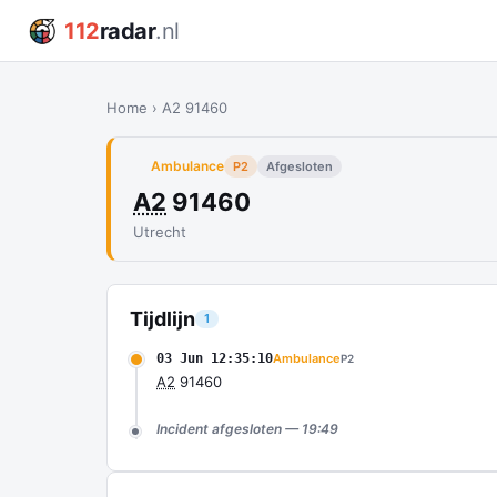
112
radar
.nl
Home
›
A2 91460
Ambulance
P2
Afgesloten
A2
91460
Utrecht
Tijdlijn
1
03 Jun 12:35:10
Ambulance
P2
A2
91460
Incident afgesloten — 19:49