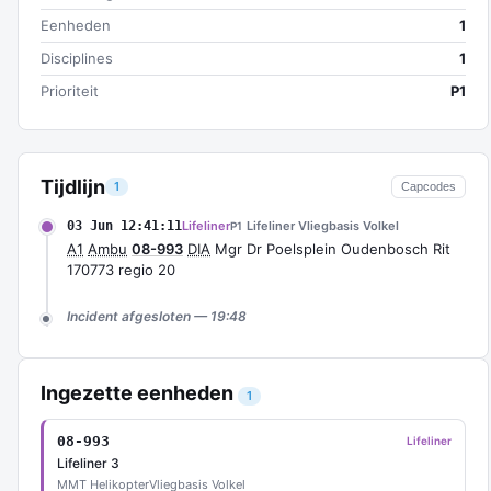
Eenheden
1
Disciplines
1
Prioriteit
P1
Tijdlijn
1
Capcodes
03 Jun 12:41:11
Lifeliner
Lifeliner Vliegbasis Volkel
P1
A1
Ambu
08-993
DIA
Mgr Dr Poelsplein Oudenbosch Rit
170773 regio 20
Incident afgesloten — 19:48
Ingezette eenheden
1
08-993
Lifeliner
Lifeliner 3
MMT Helikopter
Vliegbasis Volkel