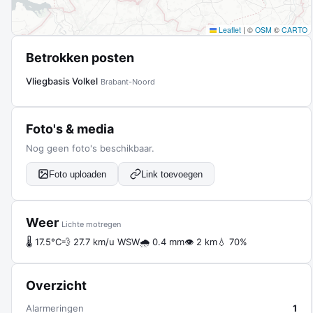
Leaflet
|
©
OSM
©
CARTO
Betrokken posten
Vliegbasis Volkel
Brabant-Noord
Foto's & media
Nog geen foto's beschikbaar.
Foto uploaden
Link toevoegen
Weer
Lichte motregen
🌡 17.5°C
💨 27.7 km/u WSW
🌧 0.4 mm
👁 2 km
💧 70%
Overzicht
Alarmeringen
1