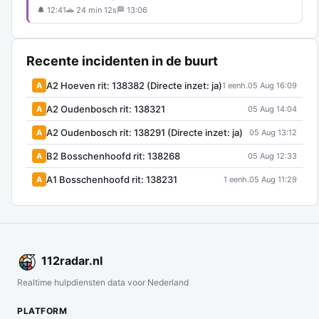
🔔 12:41
🚗 24 min 12s
🏁 13:06
Recente incidenten in de buurt
A2 Hoeven rit: 138382 (Directe inzet: ja)
A
1 eenh.
05 Aug 16:09
A2 Oudenbosch rit: 138321
A
05 Aug 14:04
A2 Oudenbosch rit: 138291 (Directe inzet: ja)
A
05 Aug 13:12
B2 Bosschenhoofd rit: 138268
A
05 Aug 12:33
A1 Bosschenhoofd rit: 138231
A
1 eenh.
05 Aug 11:29
112
radar
.nl
Realtime hulpdiensten data voor Nederland
PLATFORM