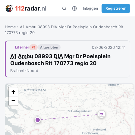
112
radar
.nl
Inloggen
Registreren
Home
›
A1 Ambu 08993 DIA Mgr Dr Poelsplein Oudenbosch Rit
170773 regio 20
03-06-2026 12:41
Lifeliner
P1
Afgesloten
A1
Ambu
08993
DIA
Mgr Dr Poelsplein
Oudenbosch Rit 170773 regio 20
Brabant-Noord
+
−