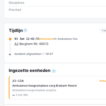
Disciplines
Prioriteit
Tijdlijn
1
Cap
03 Jun 12:42:55
Ambulance
Ambulance Oss
P2
A2
Berghem Rit: 66572
Incident afgesloten — 19:47
Ingezette eenheden
1
21-116
Ambu
Ambulance hoogcomplexe zorg Brabant-Noord
Ambulance hoogcomplexe zorg
Oss
🚗 2 min 39s