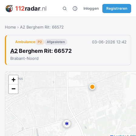
112
radar
.nl
Inloggen
Registreren
Home
›
A2 Berghem Rit: 66572
03-06-2026 12:42
Ambulance
P2
Afgesloten
A2
Berghem Rit: 66572
Brabant-Noord
+
−