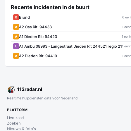
Recente incidenten in de buurt
Brand
B
6 een
A2 Oss Rit: 94433
A
1 eenh
A1 Dieden Rit: 94423
A
1 eenh
A1 Ambu 08993 - Langestraat Dieden Rit 244521 regio 21
L
1 eenh
A2 Dieden Rit: 94419
A
1 eenh
112
radar
.nl
Realtime hulpdiensten data voor Nederland
PLATFORM
Live kaart
Zoeken
Nieuws & foto's