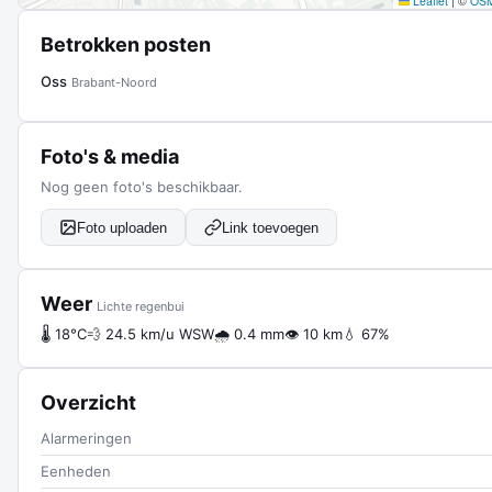
Leaflet
|
©
OS
Betrokken posten
Oss
Brabant-Noord
Foto's & media
Nog geen foto's beschikbaar.
Foto uploaden
Link toevoegen
Weer
Lichte regenbui
🌡 18°C
💨 24.5 km/u WSW
🌧 0.4 mm
👁 10 km
💧 67%
Overzicht
Alarmeringen
Eenheden