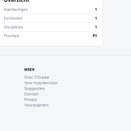
Alarmeringen
1
Eenheden
1
Disciplines
1
Prioriteit
P1
MEER
Over 112radar
Voor hulpdiensten
Suggesties
Contact
Privacy
Voorwaarden