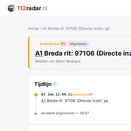
112
radar
.nl
Home
›
A1 Breda rit: 97106 (Directe inzet: ja)
Ambulance
P1
Afgesloten
A1
Breda rit: 97106 (Directe inz
Midden en West-Brabant
Tijdlijn
1
03 Jun 12:44:11
Ambulance
P1
A1
Breda rit: 97106 (Directe inzet: ja)
Incident afgesloten — 19:47