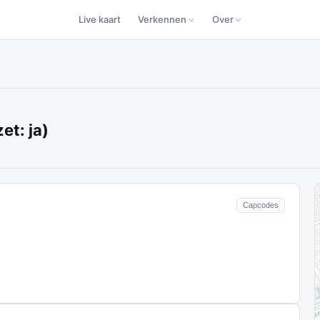
Live kaart
Verkennen
Over
et: ja)
Capcodes