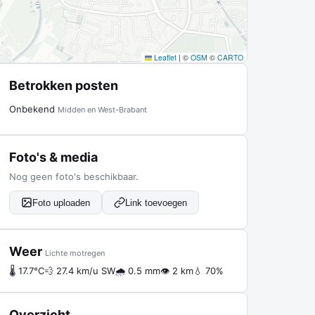
Leaflet
|
©
OSM
©
CARTO
Betrokken posten
Onbekend
Midden en West-Brabant
Foto's & media
Nog geen foto's beschikbaar.
Foto uploaden
Link toevoegen
Weer
Lichte motregen
🌡 17.7°C
💨 27.4 km/u SW
🌧 0.5 mm
👁 2 km
💧 70%
Overzicht