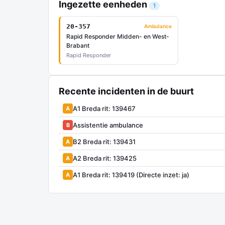
Ingezette eenheden
1
20-357
Ambulance
Rapid Responder Midden- en West-
Brabant
Rapid Responder
Recente incidenten in de buurt
A1 Breda rit: 139467
A
Assistentie ambulance
B
B2 Breda rit: 139431
A
A2 Breda rit: 139425
A
A1 Breda rit: 139419 (Directe inzet: ja)
A