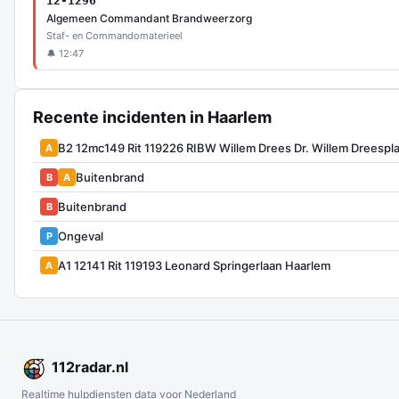
12-1296
Algemeen Commandant Brandweerzorg
Staf- en Commandomaterieel
🔔 12:47
Recente incidenten in Haarlem
B2 12mc149 Rit 119226 RIBW Willem Drees Dr. Willem Dreespl
A
Buitenbrand
B
A
Buitenbrand
B
Ongeval
P
A1 12141 Rit 119193 Leonard Springerlaan Haarlem
A
112
radar
.nl
Realtime hulpdiensten data voor Nederland