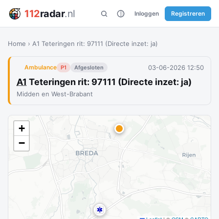
112
radar
.nl
Inloggen
Registreren
Home
›
A1 Teteringen rit: 97111 (Directe inzet: ja)
03-06-2026 12:50
Ambulance
P1
Afgesloten
A1
Teteringen rit: 97111 (Directe inzet: ja)
Midden en West-Brabant
+
−