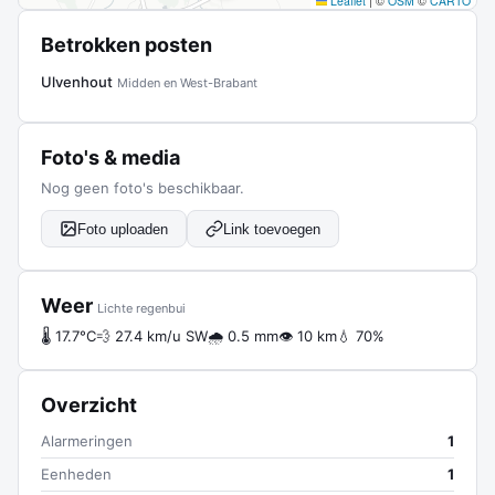
Leaflet
|
©
OSM
©
CARTO
Betrokken posten
Ulvenhout
Midden en West-Brabant
Foto's & media
Nog geen foto's beschikbaar.
Foto uploaden
Link toevoegen
Weer
Lichte regenbui
🌡 17.7°C
💨 27.4 km/u SW
🌧 0.5 mm
👁 10 km
💧 70%
Overzicht
Alarmeringen
1
Eenheden
1