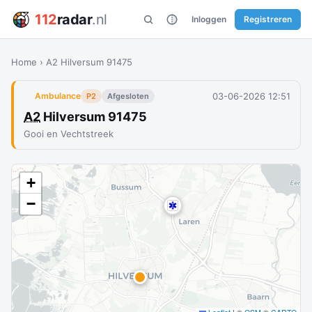
112
radar
.nl
Inloggen
Registreren
Home
›
A2 Hilversum 91475
03-06-2026 12:51
Ambulance
P2
Afgesloten
A2
Hilversum 91475
Gooi en Vechtstreek
+
−