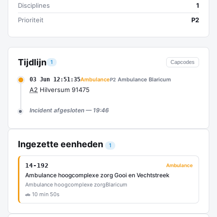
Disciplines
1
Prioriteit
P2
Tijdlijn
1
Capcodes
03 Jun 12:51:35
Ambulance
Ambulance Blaricum
P2
A2
Hilversum 91475
Incident afgesloten — 19:46
Ingezette eenheden
1
14-192
Ambulance
Ambulance hoogcomplexe zorg Gooi en Vechtstreek
Ambulance hoogcomplexe zorg
Blaricum
🚗 10 min 50s