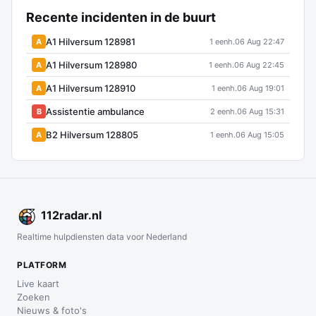
Recente incidenten in de buurt
A1 Hilversum 128981
A
1 eenh.
06 Aug 22:47
A1 Hilversum 128980
A
1 eenh.
06 Aug 22:45
A1 Hilversum 128910
A
1 eenh.
06 Aug 19:01
Assistentie ambulance
B
2 eenh.
06 Aug 15:31
B2 Hilversum 128805
A
1 eenh.
06 Aug 15:05
112
radar
.nl
Realtime hulpdiensten data voor Nederland
PLATFORM
Live kaart
Zoeken
Nieuws & foto's