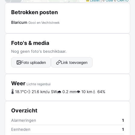
Leaflet
|
©
OSM
©
CARTO
Betrokken posten
Blaricum
Gooi en Vechtstreek
Foto's & media
Nog geen foto's beschikbaar.
Foto uploaden
Link toevoegen
Weer
Lichte regenbui
🌡 18.1°C
💨 21.6 km/u SW
🌧 0.2 mm
👁 10 km
💧 64%
Overzicht
Alarmeringen
1
Eenheden
1